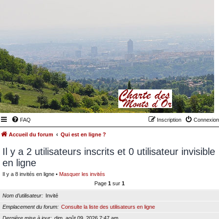
FAQ
Inscription
Connexion
Accueil du forum
Qui est en ligne ?
Il y a 2 utilisateurs inscrits et 0 utilisateur invisible
en ligne
Il y a 8 invités en ligne •
Masquer les invités
Page
1
sur
1
Nom d’utilisateur
Invité
Emplacement du forum
Consulte la liste des utilisateurs en ligne
Dernière mise à jour
dim. août 09, 2026 7:47 am