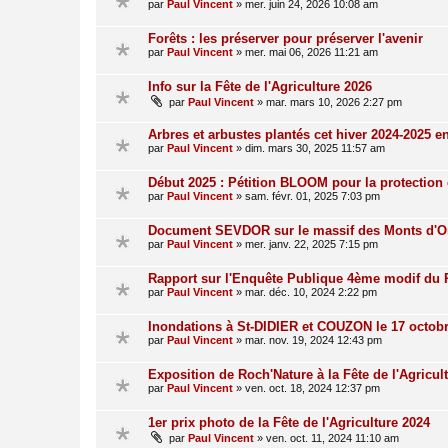
par
Paul Vincent
»
mer. juin 24, 2026 10:08 am
Forêts : les préserver pour préserver l'avenir
par
Paul Vincent
»
mer. mai 06, 2026 11:21 am
Info sur la Fête de l'Agriculture 2026
par
Paul Vincent
»
mar. mars 10, 2026 2:27 pm
Arbres et arbustes plantés cet hiver 2024-2025 e
par
Paul Vincent
»
dim. mars 30, 2025 11:57 am
Début 2025 : Pétition BLOOM pour la protection 
par
Paul Vincent
»
sam. févr. 01, 2025 7:03 pm
Document SEVDOR sur le massif des Monts d'O
par
Paul Vincent
»
mer. janv. 22, 2025 7:15 pm
Rapport sur l'Enquête Publique 4ème modif du
par
Paul Vincent
»
mar. déc. 10, 2024 2:22 pm
Inondations à St-DIDIER et COUZON le 17 octob
par
Paul Vincent
»
mar. nov. 19, 2024 12:43 pm
Exposition de Roch'Nature à la Fête de l'Agricul
par
Paul Vincent
»
ven. oct. 18, 2024 12:37 pm
1er prix photo de la Fête de l'Agriculture 2024
par
Paul Vincent
»
ven. oct. 11, 2024 11:10 am