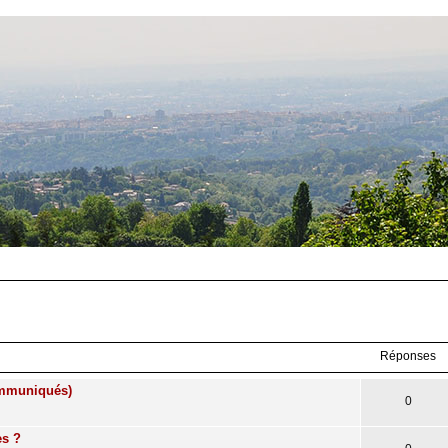
Réponses
communiqués)
0
es ?