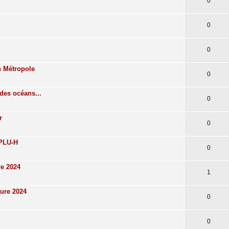
0
0
0
n Métropole
0
des océans...
0
r
0
 PLU-H
0
re 2024
1
ture 2024
0
0