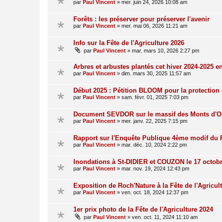
par
Paul Vincent
»
mer. juin 24, 2026 10:08 am
Forêts : les préserver pour préserver l'avenir
par
Paul Vincent
»
mer. mai 06, 2026 11:21 am
Info sur la Fête de l'Agriculture 2026
par
Paul Vincent
»
mar. mars 10, 2026 2:27 pm
Arbres et arbustes plantés cet hiver 2024-2025 e
par
Paul Vincent
»
dim. mars 30, 2025 11:57 am
Début 2025 : Pétition BLOOM pour la protection 
par
Paul Vincent
»
sam. févr. 01, 2025 7:03 pm
Document SEVDOR sur le massif des Monts d'O
par
Paul Vincent
»
mer. janv. 22, 2025 7:15 pm
Rapport sur l'Enquête Publique 4ème modif du
par
Paul Vincent
»
mar. déc. 10, 2024 2:22 pm
Inondations à St-DIDIER et COUZON le 17 octob
par
Paul Vincent
»
mar. nov. 19, 2024 12:43 pm
Exposition de Roch'Nature à la Fête de l'Agricul
par
Paul Vincent
»
ven. oct. 18, 2024 12:37 pm
1er prix photo de la Fête de l'Agriculture 2024
par
Paul Vincent
»
ven. oct. 11, 2024 11:10 am