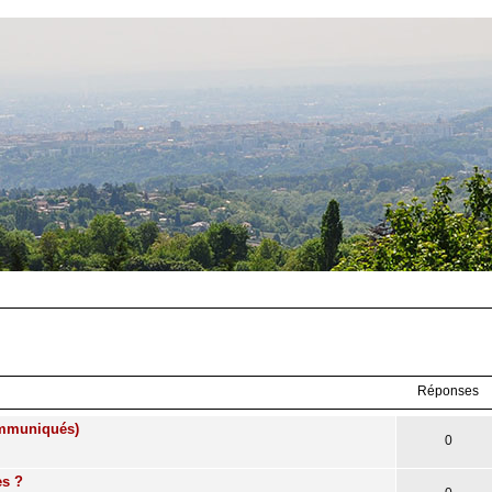
Réponses
communiqués)
0
es ?