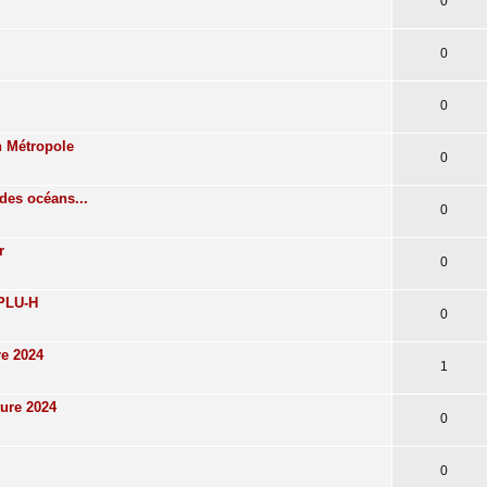
0
0
0
n Métropole
0
des océans...
0
r
0
 PLU-H
0
re 2024
1
ture 2024
0
0