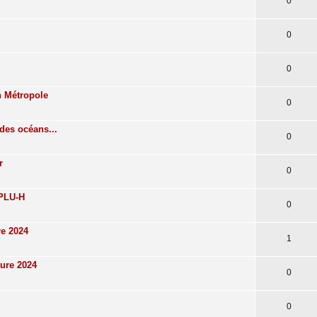
0
0
0
n Métropole
0
des océans...
0
r
0
 PLU-H
0
re 2024
1
ture 2024
0
0