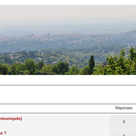
Réponses
communiqués)
0
es ?