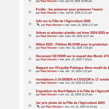
par
Paul Vincent
»
mer. juin 24, 2026 10:08 am
Forêts : les préserver pour préserver l'avenir
par
Paul Vincent
»
mer. mai 06, 2026 11:21 am
Info sur la Fête de l'Agriculture 2026
par
Paul Vincent
»
mar. mars 10, 2026 2:27 pm
Arbres et arbustes plantés cet hiver 2024-2025 e
par
Paul Vincent
»
dim. mars 30, 2025 11:57 am
Début 2025 : Pétition BLOOM pour la protection 
par
Paul Vincent
»
sam. févr. 01, 2025 7:03 pm
Document SEVDOR sur le massif des Monts d'O
par
Paul Vincent
»
mer. janv. 22, 2025 7:15 pm
Rapport sur l'Enquête Publique 4ème modif du
par
Paul Vincent
»
mar. déc. 10, 2024 2:22 pm
Inondations à St-DIDIER et COUZON le 17 octob
par
Paul Vincent
»
mar. nov. 19, 2024 12:43 pm
Exposition de Roch'Nature à la Fête de l'Agricul
par
Paul Vincent
»
ven. oct. 18, 2024 12:37 pm
1er prix photo de la Fête de l'Agriculture 2024
par
Paul Vincent
»
ven. oct. 11, 2024 11:10 am