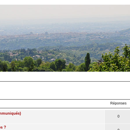
Réponses
communiqués)
0
es ?