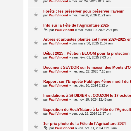
par
Paul Vincent
»
mer. juin 24, 2026 10:08 am
Forêts : les préserver pour préserver l'avenir
par
Paul Vincent
»
mer. mai 06, 2026 11:21 am
Info sur la Fête de l'Agriculture 2026
par
Paul Vincent
»
mar. mars 10, 2026 2:27 pm
Arbres et arbustes plantés cet hiver 2024-2025 e
par
Paul Vincent
»
dim. mars 30, 2025 11:57 am
Début 2025 : Pétition BLOOM pour la protection 
par
Paul Vincent
»
sam. févr. 01, 2025 7:03 pm
Document SEVDOR sur le massif des Monts d'O
par
Paul Vincent
»
mer. janv. 22, 2025 7:15 pm
Rapport sur l'Enquête Publique 4ème modif du
par
Paul Vincent
»
mar. déc. 10, 2024 2:22 pm
Inondations à St-DIDIER et COUZON le 17 octob
par
Paul Vincent
»
mar. nov. 19, 2024 12:43 pm
Exposition de Roch'Nature à la Fête de l'Agricul
par
Paul Vincent
»
ven. oct. 18, 2024 12:37 pm
1er prix photo de la Fête de l'Agriculture 2024
par
Paul Vincent
»
ven. oct. 11, 2024 11:10 am