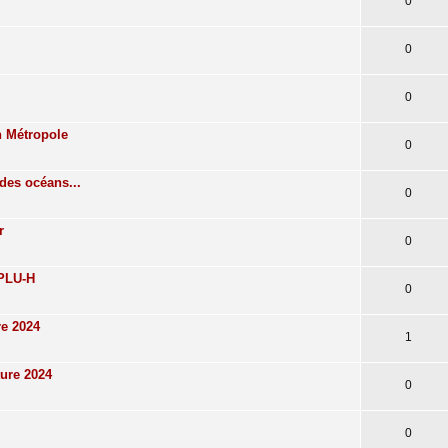
0
0
0
n Métropole
0
des océans...
0
r
0
 PLU-H
0
re 2024
1
ture 2024
0
0