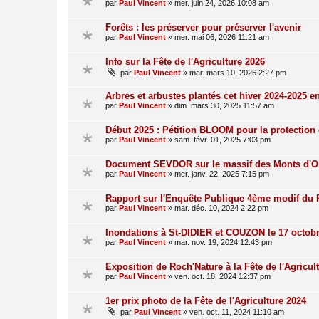
par
Paul Vincent
»
mer. juin 24, 2026 10:08 am
Forêts : les préserver pour préserver l'avenir
par
Paul Vincent
»
mer. mai 06, 2026 11:21 am
Info sur la Fête de l'Agriculture 2026
par
Paul Vincent
»
mar. mars 10, 2026 2:27 pm
Arbres et arbustes plantés cet hiver 2024-2025 e
par
Paul Vincent
»
dim. mars 30, 2025 11:57 am
Début 2025 : Pétition BLOOM pour la protection 
par
Paul Vincent
»
sam. févr. 01, 2025 7:03 pm
Document SEVDOR sur le massif des Monts d'O
par
Paul Vincent
»
mer. janv. 22, 2025 7:15 pm
Rapport sur l'Enquête Publique 4ème modif du
par
Paul Vincent
»
mar. déc. 10, 2024 2:22 pm
Inondations à St-DIDIER et COUZON le 17 octob
par
Paul Vincent
»
mar. nov. 19, 2024 12:43 pm
Exposition de Roch'Nature à la Fête de l'Agricul
par
Paul Vincent
»
ven. oct. 18, 2024 12:37 pm
1er prix photo de la Fête de l'Agriculture 2024
par
Paul Vincent
»
ven. oct. 11, 2024 11:10 am