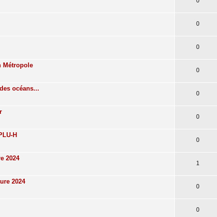
0
0
0
n Métropole
0
des océans...
0
r
0
 PLU-H
0
re 2024
1
ture 2024
0
0