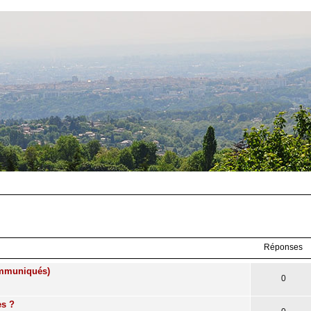
Réponses
communiqués)
0
es ?