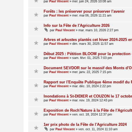
par
Paul Vincent
»
mer. juin 24, 2026 10:08 am
Forêts : les préserver pour préserver l'avenir
par
Paul Vincent
»
mer. mai 06, 2026 11:21 am
Info sur la Fête de l'Agriculture 2026
par
Paul Vincent
»
mar. mars 10, 2026 2:27 pm
Arbres et arbustes plantés cet hiver 2024-2025 e
par
Paul Vincent
»
dim. mars 30, 2025 11:57 am
Début 2025 : Pétition BLOOM pour la protection 
par
Paul Vincent
»
sam. févr. 01, 2025 7:03 pm
Document SEVDOR sur le massif des Monts d'O
par
Paul Vincent
»
mer. janv. 22, 2025 7:15 pm
Rapport sur l'Enquête Publique 4ème modif du
par
Paul Vincent
»
mar. déc. 10, 2024 2:22 pm
Inondations à St-DIDIER et COUZON le 17 octob
par
Paul Vincent
»
mar. nov. 19, 2024 12:43 pm
Exposition de Roch'Nature à la Fête de l'Agricul
par
Paul Vincent
»
ven. oct. 18, 2024 12:37 pm
1er prix photo de la Fête de l'Agriculture 2024
par
Paul Vincent
»
ven. oct. 11, 2024 11:10 am