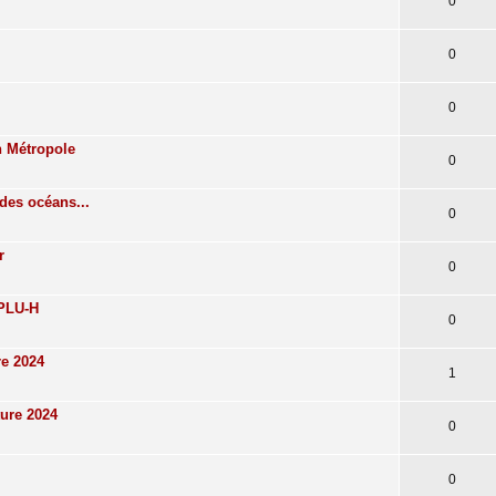
0
0
0
n Métropole
0
des océans...
0
r
0
 PLU-H
0
re 2024
1
ture 2024
0
0