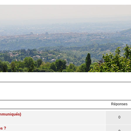
Réponses
communiqués)
0
es ?