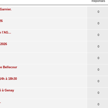
Réponses
Garnier.
0
26
0
 l'AG...
0
/2026
0
0
e Bellecour
0
14h à 18h30
0
26 à Genay
0
.
0