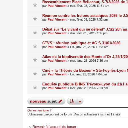
Rassemblement Place Bellecour, S.7/2/2026 de 1
par
Paul Vincent
»
mar. févr. 03, 2026 11:51 am
Réunion contre les frelons asiatiques 2026 le J.
par
Paul Vincent
»
mar. févr. 03, 2026 7:32 pm
Débat sur "Le vivant qui se défend" J.5/2 20h a
par
Paul Vincent
»
dim. févr. 01, 2026 7:39 pm
CTVS : réunion publique et AG S.31/01/2026
par
Paul Vincent
»
lun. janv. 26, 2026 11:58 am
Atlas de la biodiversité des Monts d’Or J.29/1/2
par
Paul Vincent
»
mer. janv. 28, 2026 7:36 pm
Ciné « la Théorie du Boxeur » Ste-Foy-lès-Lyon
par
Paul Vincent
»
lun. janv. 26, 2026 4:04 pm
Enquête publique BHNS Trévoux-Lyon du 21/1 a
par
Paul Vincent
»
mar. janv. 20, 2026 7:23 pm
nouveau
sujet
Qui est en ligne ?
Utilisateurs parcourant ce forum : Aucun utilisateur inscrit et 1 invité
Revenir à l’accueil du forum