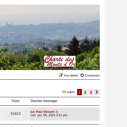
Inscription
Connexion
1
2
3
suivant
59 sujets
Vues
Dernier message
par
Paul Vincent
51813
ven. avr. 05, 2024 3:51 pm