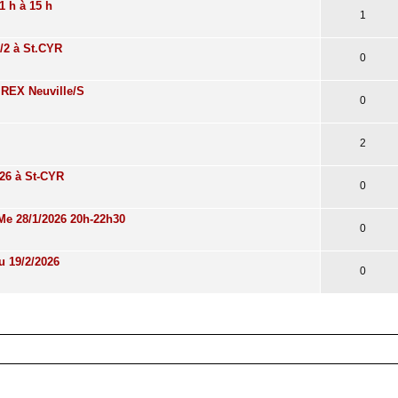
1 h à 15 h
1
5/2 à St.CYR
0
u REX Neuville/S
0
2
026 à St-CYR
0
 Me 28/1/2026 20h-22h30
0
u 19/2/2026
0