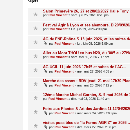
Sujets
Salon Primevère 26, 27 et 28/02/2027 Halle Tony 
par
Paul Vincent
»
sam. juil. 25, 2026 6:20 pm
Festival Agir à Lyon et ses alentours, D.20/09/20
par
Paul Vincent
»
lun. juin 29, 2026 4:30 pm
AG de FNE-Rhône S.13 juin 2026, et les suites de
par
Paul Vincent
»
lun. juin 08, 2026 5:09 pm
Aller au Mont THOU en bus N20, du 30/5 au 27/9
par
Paul Vincent
»
sam. mai 30, 2026 7:17 pm
AG UCIL 11 juin 2026 17h45 et suites de l'AG...
par
Paul Vincent
»
mer. mai 27, 2026 4:05 pm
Marche des assos : RDV jeudi 21 mai 17h30 Plac
par
Paul Vincent
»
mar. mai 26, 2026 7:12 pm
12ème Marche Michel Garnier, S. 9 mai 2026 de 
par
Paul Vincent
»
dim. mai 03, 2026 11:49 am
Foire aux Plantes & Art des Jardins 11-12/04/20
par
Paul Vincent
»
mar. mars 24, 2026 7:03 pm
visites possibles de "la Ferme AGRIZ" en 2026 ..
par
Paul Vincent
»
dim. mars 22, 2026 2:30 pm