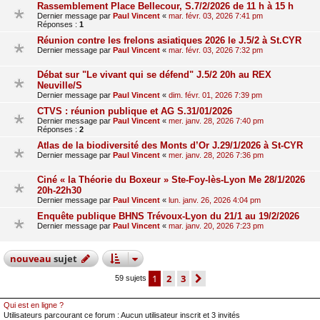
Rassemblement Place Bellecour, S.7/2/2026 de 11 h à 15 h
Dernier message par
Paul Vincent
«
mar. févr. 03, 2026 7:41 pm
Réponses :
1
Réunion contre les frelons asiatiques 2026 le J.5/2 à St.CYR
Dernier message par
Paul Vincent
«
mar. févr. 03, 2026 7:32 pm
Débat sur "Le vivant qui se défend" J.5/2 20h au REX
Neuville/S
Dernier message par
Paul Vincent
«
dim. févr. 01, 2026 7:39 pm
CTVS : réunion publique et AG S.31/01/2026
Dernier message par
Paul Vincent
«
mer. janv. 28, 2026 7:40 pm
Réponses :
2
Atlas de la biodiversité des Monts d’Or J.29/1/2026 à St-CYR
Dernier message par
Paul Vincent
«
mer. janv. 28, 2026 7:36 pm
Ciné « la Théorie du Boxeur » Ste-Foy-lès-Lyon Me 28/1/2026
20h-22h30
Dernier message par
Paul Vincent
«
lun. janv. 26, 2026 4:04 pm
Enquête publique BHNS Trévoux-Lyon du 21/1 au 19/2/2026
Dernier message par
Paul Vincent
«
mar. janv. 20, 2026 7:23 pm
nouveau
sujet
1
2
3
suivant
59 sujets
Qui est en ligne ?
Utilisateurs parcourant ce forum : Aucun utilisateur inscrit et 3 invités