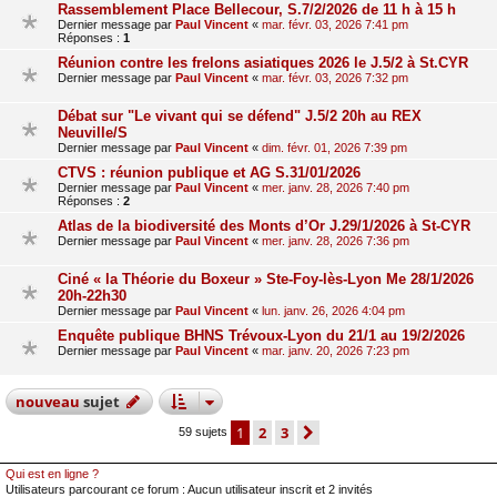
Rassemblement Place Bellecour, S.7/2/2026 de 11 h à 15 h
Dernier message par
Paul Vincent
«
mar. févr. 03, 2026 7:41 pm
Réponses :
1
Réunion contre les frelons asiatiques 2026 le J.5/2 à St.CYR
Dernier message par
Paul Vincent
«
mar. févr. 03, 2026 7:32 pm
Débat sur "Le vivant qui se défend" J.5/2 20h au REX
Neuville/S
Dernier message par
Paul Vincent
«
dim. févr. 01, 2026 7:39 pm
CTVS : réunion publique et AG S.31/01/2026
Dernier message par
Paul Vincent
«
mer. janv. 28, 2026 7:40 pm
Réponses :
2
Atlas de la biodiversité des Monts d’Or J.29/1/2026 à St-CYR
Dernier message par
Paul Vincent
«
mer. janv. 28, 2026 7:36 pm
Ciné « la Théorie du Boxeur » Ste-Foy-lès-Lyon Me 28/1/2026
20h-22h30
Dernier message par
Paul Vincent
«
lun. janv. 26, 2026 4:04 pm
Enquête publique BHNS Trévoux-Lyon du 21/1 au 19/2/2026
Dernier message par
Paul Vincent
«
mar. janv. 20, 2026 7:23 pm
nouveau
sujet
1
2
3
suivant
59 sujets
Qui est en ligne ?
Utilisateurs parcourant ce forum : Aucun utilisateur inscrit et 2 invités