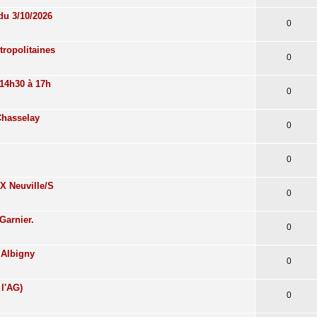
 du 3/10/2026
0
tropolitaines
0
 14h30 à 17h
0
Chasselay
0
0
X Neuville/S
0
Garnier.
0
 Albigny
0
l'AG)
0