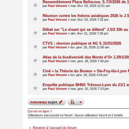
Rassemblement Place Bellecour, S.7/2/2026 de 1
par
Paul Vincent
»
mar. févr. 03, 2026 11:51 am
Réunion contre les frelons asiatiques 2026 le J.
par
Paul Vincent
»
mar. févr. 03, 2026 7:32 pm
Débat sur "Le vivant qui se défend" J.5/2 20h a
par
Paul Vincent
»
dim. févr. 01, 2026 7:39 pm
CTVS : réunion publique et AG S.31/01/2026
par
Paul Vincent
»
lun. janv. 26, 2026 11:58 am
Atlas de la biodiversité des Monts d’Or J.29/1/2
par
Paul Vincent
»
mer. janv. 28, 2026 7:36 pm
Ciné « la Théorie du Boxeur » Ste-Foy-lès-Lyon
par
Paul Vincent
»
lun. janv. 26, 2026 4:04 pm
Enquête publique BHNS Trévoux-Lyon du 21/1 a
par
Paul Vincent
»
mar. janv. 20, 2026 7:23 pm
nouveau
sujet
Qui est en ligne ?
Utilisateurs parcourant ce forum : Aucun utilisateur inscrit et 2 invités
Revenir à l’accueil du forum