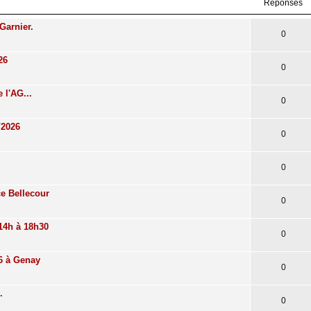
Réponses
Garnier.
0
26
0
 l'AG...
0
/2026
0
0
e Bellecour
0
14h à 18h30
0
26 à Genay
0
.
0