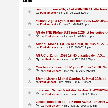
Sujets
Salon Primevère 26, 27 et 28/02/2027 Halle Tony 
par
Paul Vincent
»
sam. juil. 25, 2026 6:20 pm
Festival Agir à Lyon et ses alentours, D.20/09/20
par
Paul Vincent
»
lun. juin 29, 2026 4:30 pm
AG de FNE-Rhône S.13 juin 2026, et les suites de
par
Paul Vincent
»
lun. juin 08, 2026 5:09 pm
Aller au Mont THOU en bus N20, du 30/5 au 27/9
par
Paul Vincent
»
sam. mai 30, 2026 7:17 pm
AG UCIL 11 juin 2026 17h45 et suites de l'AG...
par
Paul Vincent
»
mer. mai 27, 2026 4:05 pm
Marche des assos : RDV jeudi 21 mai 17h30 Plac
par
Paul Vincent
»
mar. mai 26, 2026 7:12 pm
12ème Marche Michel Garnier, S. 9 mai 2026 de 
par
Paul Vincent
»
dim. mai 03, 2026 11:49 am
Foire aux Plantes & Art des Jardins 11-12/04/20
par
Paul Vincent
»
mar. mars 24, 2026 7:03 pm
visites possibles de "la Ferme AGRIZ" en 2026 ..
par
Paul Vincent
»
dim. mars 22, 2026 2:30 pm