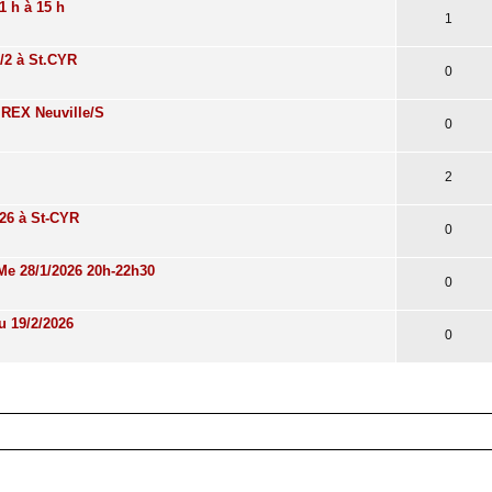
1 h à 15 h
1
5/2 à St.CYR
0
u REX Neuville/S
0
2
026 à St-CYR
0
 Me 28/1/2026 20h-22h30
0
u 19/2/2026
0