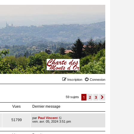
Inscription
Connexion
1
2
3
suivant
59 sujets
Vues
Dernier message
par
Paul Vincent
51799
ven. avr. 05, 2024 3:51 pm