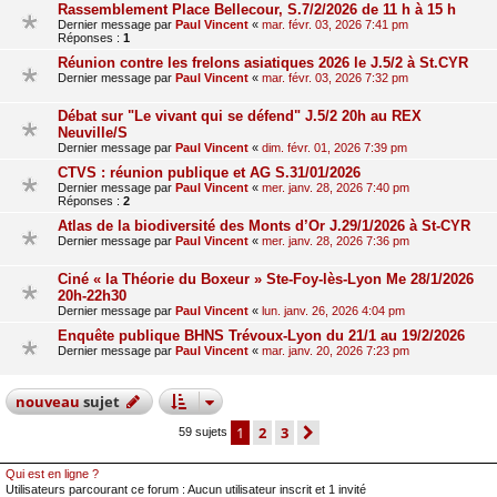
Rassemblement Place Bellecour, S.7/2/2026 de 11 h à 15 h
Dernier message par
Paul Vincent
«
mar. févr. 03, 2026 7:41 pm
Réponses :
1
Réunion contre les frelons asiatiques 2026 le J.5/2 à St.CYR
Dernier message par
Paul Vincent
«
mar. févr. 03, 2026 7:32 pm
Débat sur "Le vivant qui se défend" J.5/2 20h au REX
Neuville/S
Dernier message par
Paul Vincent
«
dim. févr. 01, 2026 7:39 pm
CTVS : réunion publique et AG S.31/01/2026
Dernier message par
Paul Vincent
«
mer. janv. 28, 2026 7:40 pm
Réponses :
2
Atlas de la biodiversité des Monts d’Or J.29/1/2026 à St-CYR
Dernier message par
Paul Vincent
«
mer. janv. 28, 2026 7:36 pm
Ciné « la Théorie du Boxeur » Ste-Foy-lès-Lyon Me 28/1/2026
20h-22h30
Dernier message par
Paul Vincent
«
lun. janv. 26, 2026 4:04 pm
Enquête publique BHNS Trévoux-Lyon du 21/1 au 19/2/2026
Dernier message par
Paul Vincent
«
mar. janv. 20, 2026 7:23 pm
nouveau
sujet
1
2
3
suivant
59 sujets
Qui est en ligne ?
Utilisateurs parcourant ce forum : Aucun utilisateur inscrit et 1 invité