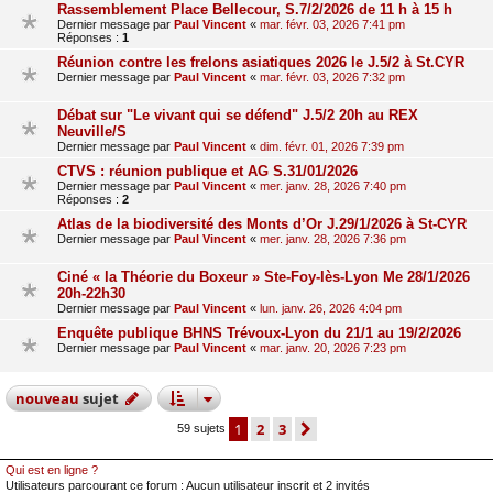
Rassemblement Place Bellecour, S.7/2/2026 de 11 h à 15 h
Dernier message par
Paul Vincent
«
mar. févr. 03, 2026 7:41 pm
Réponses :
1
Réunion contre les frelons asiatiques 2026 le J.5/2 à St.CYR
Dernier message par
Paul Vincent
«
mar. févr. 03, 2026 7:32 pm
Débat sur "Le vivant qui se défend" J.5/2 20h au REX
Neuville/S
Dernier message par
Paul Vincent
«
dim. févr. 01, 2026 7:39 pm
CTVS : réunion publique et AG S.31/01/2026
Dernier message par
Paul Vincent
«
mer. janv. 28, 2026 7:40 pm
Réponses :
2
Atlas de la biodiversité des Monts d’Or J.29/1/2026 à St-CYR
Dernier message par
Paul Vincent
«
mer. janv. 28, 2026 7:36 pm
Ciné « la Théorie du Boxeur » Ste-Foy-lès-Lyon Me 28/1/2026
20h-22h30
Dernier message par
Paul Vincent
«
lun. janv. 26, 2026 4:04 pm
Enquête publique BHNS Trévoux-Lyon du 21/1 au 19/2/2026
Dernier message par
Paul Vincent
«
mar. janv. 20, 2026 7:23 pm
nouveau
sujet
1
2
3
suivant
59 sujets
Qui est en ligne ?
Utilisateurs parcourant ce forum : Aucun utilisateur inscrit et 2 invités