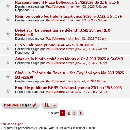
Rassemblement Place Bellecour, S.7/2/2026 de 11 h à 15 h
Dernier message par
Paul Vincent
«
mar. févr. 03, 2026 7:41 pm
Réponses :
1
Réunion contre les frelons asiatiques 2026 le J.5/2 à St.CYR
Dernier message par
Paul Vincent
«
mar. févr. 03, 2026 7:32 pm
Débat sur "Le vivant qui se défend" J.5/2 20h au REX
Neuville/S
Dernier message par
Paul Vincent
«
dim. févr. 01, 2026 7:39 pm
CTVS : réunion publique et AG S.31/01/2026
Dernier message par
Paul Vincent
«
mer. janv. 28, 2026 7:40 pm
Réponses :
2
Atlas de la biodiversité des Monts d’Or J.29/1/2026 à St-CYR
Dernier message par
Paul Vincent
«
mer. janv. 28, 2026 7:36 pm
Ciné « la Théorie du Boxeur » Ste-Foy-lès-Lyon Me 28/1/2026
20h-22h30
Dernier message par
Paul Vincent
«
lun. janv. 26, 2026 4:04 pm
Enquête publique BHNS Trévoux-Lyon du 21/1 au 19/2/2026
Dernier message par
Paul Vincent
«
mar. janv. 20, 2026 7:23 pm
nouveau
sujet
1
2
3
suivant
59 sujets
Qui est en ligne ?
Utilisateurs parcourant ce forum : Aucun utilisateur inscrit et 1 invité