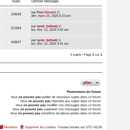
Vues
Dernier message
par
Paul Vincent
24649
dim. mars 23, 2025 6:22 pm
par
tarek_belhadj
51584
lun. févr. 12, 2024 4:42 am
par
tarek_belhadj
44847
lun. févr. 12, 2024 4:41 am
3 sujets • Page
1
sur
1
aller
Permissions du forum
Vous
ne pouvez pas
publier de nouveaux sujets dans ce forum
Vous
ne pouvez pas
répondre aux sujets dans ce forum
Vous
ne pouvez pas
modifier vos messages dans ce forum
Vous
ne pouvez pas
supprimer vos messages dans ce forum
Vous
ne pouvez pas
transférer de pièces jointes dans ce forum
Membres
Supprimer les cookies
Fuseau horaire sur
UTC+02:00