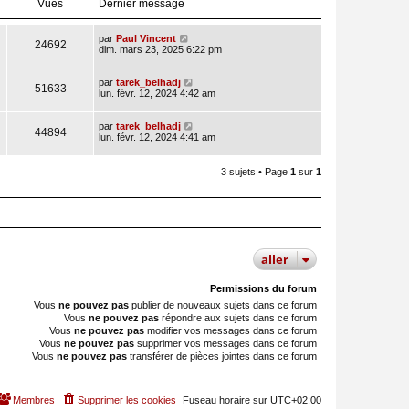
Vues
Dernier message
par
Paul Vincent
24692
dim. mars 23, 2025 6:22 pm
par
tarek_belhadj
51633
lun. févr. 12, 2024 4:42 am
par
tarek_belhadj
44894
lun. févr. 12, 2024 4:41 am
3 sujets • Page
1
sur
1
aller
Permissions du forum
Vous
ne pouvez pas
publier de nouveaux sujets dans ce forum
Vous
ne pouvez pas
répondre aux sujets dans ce forum
Vous
ne pouvez pas
modifier vos messages dans ce forum
Vous
ne pouvez pas
supprimer vos messages dans ce forum
Vous
ne pouvez pas
transférer de pièces jointes dans ce forum
Membres
Supprimer les cookies
Fuseau horaire sur
UTC+02:00