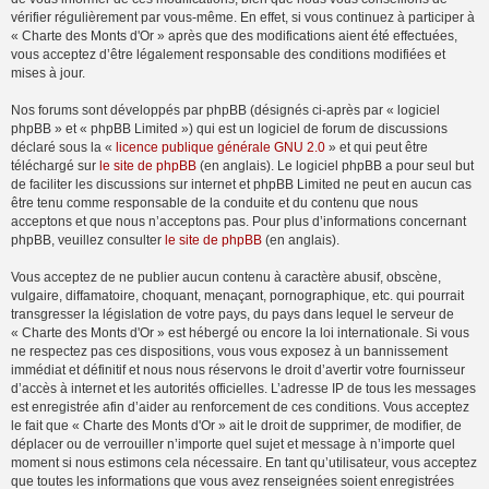
vérifier régulièrement par vous-même. En effet, si vous continuez à participer à
« Charte des Monts d'Or » après que des modifications aient été effectuées,
vous acceptez d’être légalement responsable des conditions modifiées et
mises à jour.
Nos forums sont développés par phpBB (désignés ci-après par « logiciel
phpBB » et « phpBB Limited ») qui est un logiciel de forum de discussions
déclaré sous la «
licence publique générale GNU 2.0
» et qui peut être
téléchargé sur
le site de phpBB
(en anglais). Le logiciel phpBB a pour seul but
de faciliter les discussions sur internet et phpBB Limited ne peut en aucun cas
être tenu comme responsable de la conduite et du contenu que nous
acceptons et que nous n’acceptons pas. Pour plus d’informations concernant
phpBB, veuillez consulter
le site de phpBB
(en anglais).
Vous acceptez de ne publier aucun contenu à caractère abusif, obscène,
vulgaire, diffamatoire, choquant, menaçant, pornographique, etc. qui pourrait
transgresser la législation de votre pays, du pays dans lequel le serveur de
« Charte des Monts d'Or » est hébergé ou encore la loi internationale. Si vous
ne respectez pas ces dispositions, vous vous exposez à un bannissement
immédiat et définitif et nous nous réservons le droit d’avertir votre fournisseur
d’accès à internet et les autorités officielles. L’adresse IP de tous les messages
est enregistrée afin d’aider au renforcement de ces conditions. Vous acceptez
le fait que « Charte des Monts d'Or » ait le droit de supprimer, de modifier, de
déplacer ou de verrouiller n’importe quel sujet et message à n’importe quel
moment si nous estimons cela nécessaire. En tant qu’utilisateur, vous acceptez
que toutes les informations que vous avez renseignées soient enregistrées