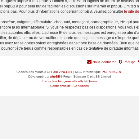
 logiciel phpBB » et « phpBB Limited ») qui est un logiciel de forum de discussio
iel phpBB a pour seul but de faciliter les discussions sur internet et phpBB Limit
ptons pas. Pour plus d’informations concernant phpBB, veuillez consulter
le site 
obscène, vulgaire, diffamatoire, choquant, menaçant, pornographique, etc. qui pourr
encore la loi internationale. Si vous ne respectez pas ces dispositions, vous vous 
 et les autorités officielles. L’adresse IP de tous les messages est enregistrée afin 
ifier, de déplacer ou de verrouiller n’importe quel sujet et message à n’importe qu
vous avez renseignées soient enregistrées dans notre base de données. Bien que ces
e pourront être tenus comme responsables en cas de tentative de piratage informa
Nous contacter
L’équipe
Chartes des Monts d'Or
Paul VINCENT
| MSC Informatique
Paul VINCENT
Développé par
phpBB
® Forum Software © phpBB Limited
Traduction française officielle
©
Qiaeru
Confidentialité
|
Conditions