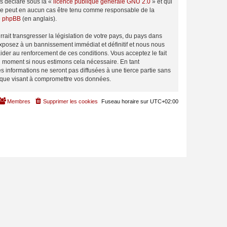
ns déclaré sous la «
licence publique générale GNU 2.0
» et qui
ed ne peut en aucun cas être tenu comme responsable de la
de phpBB
(en anglais).
ait transgresser la législation de votre pays, du pays dans
exposez à un bannissement immédiat et définitif et nous nous
d’aider au renforcement de ces conditions. Vous acceptez le fait
el moment si nous estimons cela nécessaire. En tant
 informations ne seront pas diffusées à une tierce partie sans
tique visant à compromettre vos données.
Membres
Supprimer les cookies
Fuseau horaire sur
UTC+02:00