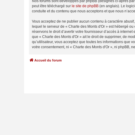
Nos forums sont développés par phpBB (désignés ci-après par «
peut être téléchargé sur
le site de phpBB
(en anglais). Le logic
conduite et du contenu que nous acceptons et que nous n’acce
Vous acceptez de ne publier aucun contenu à caractère abusif, 
lequel le serveur de « Charte des Monts d'Or » est hébergé ou 
réservons le droit d’avertir votre fournisseur d’accès à internet
que « Charte des Monts d'Or » ait le droit de supprimer, de mod
qu’utilisateur, vous acceptez que toutes les informations que 
votre consentement, ni « Charte des Monts d'Or », ni phpBB, n
Accueil du forum