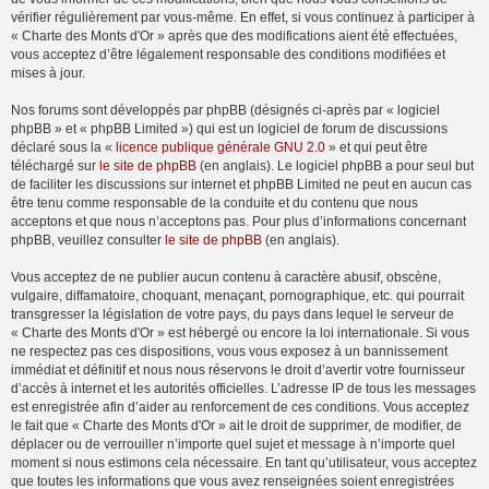
vérifier régulièrement par vous-même. En effet, si vous continuez à participer à
« Charte des Monts d'Or » après que des modifications aient été effectuées,
vous acceptez d’être légalement responsable des conditions modifiées et
mises à jour.
Nos forums sont développés par phpBB (désignés ci-après par « logiciel
phpBB » et « phpBB Limited ») qui est un logiciel de forum de discussions
déclaré sous la «
licence publique générale GNU 2.0
» et qui peut être
téléchargé sur
le site de phpBB
(en anglais). Le logiciel phpBB a pour seul but
de faciliter les discussions sur internet et phpBB Limited ne peut en aucun cas
être tenu comme responsable de la conduite et du contenu que nous
acceptons et que nous n’acceptons pas. Pour plus d’informations concernant
phpBB, veuillez consulter
le site de phpBB
(en anglais).
Vous acceptez de ne publier aucun contenu à caractère abusif, obscène,
vulgaire, diffamatoire, choquant, menaçant, pornographique, etc. qui pourrait
transgresser la législation de votre pays, du pays dans lequel le serveur de
« Charte des Monts d'Or » est hébergé ou encore la loi internationale. Si vous
ne respectez pas ces dispositions, vous vous exposez à un bannissement
immédiat et définitif et nous nous réservons le droit d’avertir votre fournisseur
d’accès à internet et les autorités officielles. L’adresse IP de tous les messages
est enregistrée afin d’aider au renforcement de ces conditions. Vous acceptez
le fait que « Charte des Monts d'Or » ait le droit de supprimer, de modifier, de
déplacer ou de verrouiller n’importe quel sujet et message à n’importe quel
moment si nous estimons cela nécessaire. En tant qu’utilisateur, vous acceptez
que toutes les informations que vous avez renseignées soient enregistrées