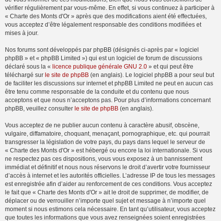
vérifier régulièrement par vous-même. En effet, si vous continuez à participer à
« Charte des Monts d'Or » après que des modifications aient été effectuées,
vous acceptez d’être légalement responsable des conditions modifiées et
mises à jour.
Nos forums sont développés par phpBB (désignés ci-après par « logiciel
phpBB » et « phpBB Limited ») qui est un logiciel de forum de discussions
déclaré sous la «
licence publique générale GNU 2.0
» et qui peut être
téléchargé sur
le site de phpBB
(en anglais). Le logiciel phpBB a pour seul but
de faciliter les discussions sur internet et phpBB Limited ne peut en aucun cas
être tenu comme responsable de la conduite et du contenu que nous
acceptons et que nous n’acceptons pas. Pour plus d’informations concernant
phpBB, veuillez consulter
le site de phpBB
(en anglais).
Vous acceptez de ne publier aucun contenu à caractère abusif, obscène,
vulgaire, diffamatoire, choquant, menaçant, pornographique, etc. qui pourrait
transgresser la législation de votre pays, du pays dans lequel le serveur de
« Charte des Monts d'Or » est hébergé ou encore la loi internationale. Si vous
ne respectez pas ces dispositions, vous vous exposez à un bannissement
immédiat et définitif et nous nous réservons le droit d’avertir votre fournisseur
d’accès à internet et les autorités officielles. L’adresse IP de tous les messages
est enregistrée afin d’aider au renforcement de ces conditions. Vous acceptez
le fait que « Charte des Monts d'Or » ait le droit de supprimer, de modifier, de
déplacer ou de verrouiller n’importe quel sujet et message à n’importe quel
moment si nous estimons cela nécessaire. En tant qu’utilisateur, vous acceptez
que toutes les informations que vous avez renseignées soient enregistrées