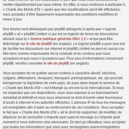
vérifier régulièrement par vous-même. En effet, si vous continuez à participer à
« Charte des Monts d'Or » après que des modifications aient été effectuées,
vous acceptez d’être légalement responsable des conditions modifiées et
mises à jour.
Nos forums sont développés par phpBB (désignés ci-après par « logiciel
phpBB » et « phpBB Limited ») qui est un logiciel de forum de discussions
déclaré sous la «
licence publique générale GNU 2.0
» et qui peut être
téléchargé sur
le site de phpBB
(en anglais). Le logiciel phpBB a pour seul but
de faciliter les discussions sur internet et phpBB Limited ne peut en aucun cas
être tenu comme responsable de la conduite et du contenu que nous
acceptons et que nous n’acceptons pas. Pour plus d’informations concernant
phpBB, veuillez consulter
le site de phpBB
(en anglais).
Vous acceptez de ne publier aucun contenu à caractère abusif, obscène,
vulgaire, diffamatoire, choquant, menaçant, pornographique, etc. qui pourrait
transgresser la législation de votre pays, du pays dans lequel le serveur de
« Charte des Monts d'Or » est hébergé ou encore la loi internationale. Si vous
ne respectez pas ces dispositions, vous vous exposez à un bannissement
immédiat et définitif et nous nous réservons le droit d’avertir votre fournisseur
d’accès à internet et les autorités officielles. L’adresse IP de tous les messages
est enregistrée afin d’aider au renforcement de ces conditions. Vous acceptez
le fait que « Charte des Monts d'Or » ait le droit de supprimer, de modifier, de
déplacer ou de verrouiller n’importe quel sujet et message à n’importe quel
moment si nous estimons cela nécessaire. En tant qu’utilisateur, vous acceptez
que toutes les informations que vous avez renseignées soient enregistrées