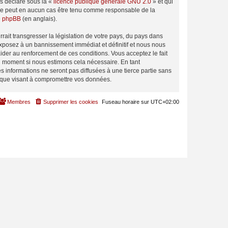
ns déclaré sous la «
licence publique générale GNU 2.0
» et qui
ed ne peut en aucun cas être tenu comme responsable de la
de phpBB
(en anglais).
ait transgresser la législation de votre pays, du pays dans
exposez à un bannissement immédiat et définitif et nous nous
d’aider au renforcement de ces conditions. Vous acceptez le fait
el moment si nous estimons cela nécessaire. En tant
 informations ne seront pas diffusées à une tierce partie sans
tique visant à compromettre vos données.
Membres
Supprimer les cookies
Fuseau horaire sur
UTC+02:00