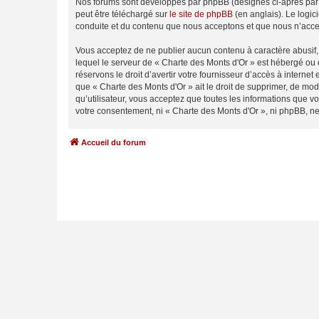
Nos forums sont développés par phpBB (désignés ci-après par «
peut être téléchargé sur
le site de phpBB
(en anglais). Le logic
conduite et du contenu que nous acceptons et que nous n’acce
Vous acceptez de ne publier aucun contenu à caractère abusif, 
lequel le serveur de « Charte des Monts d'Or » est hébergé ou 
réservons le droit d’avertir votre fournisseur d’accès à internet
que « Charte des Monts d'Or » ait le droit de supprimer, de mod
qu’utilisateur, vous acceptez que toutes les informations que 
votre consentement, ni « Charte des Monts d'Or », ni phpBB, n
Accueil du forum