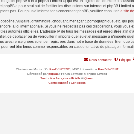
 logiciel phpBB » et « phpBB Limited ») qui est un logiciel de forum de discussio
iel phpBB a pour seul but de faciliter les discussions sur internet et phpBB Limit
ptons pas. Pour plus d’informations concernant phpBB, veuillez consulter
le site 
obscène, vulgaire, diffamatoire, choquant, menaçant, pornographique, etc. qui pourr
encore la loi internationale. Si vous ne respectez pas ces dispositions, vous vous 
 et les autorités officielles. L’adresse IP de tous les messages est enregistrée afin 
ifier, de déplacer ou de verrouiller n’importe quel sujet et message à n’importe qu
vous avez renseignées soient enregistrées dans notre base de données. Bien que ces
e pourront être tenus comme responsables en cas de tentative de piratage informa
Nous contacter
L’équipe
Chartes des Monts d'Or
Paul VINCENT
| MSC Informatique
Paul VINCENT
Développé par
phpBB
® Forum Software © phpBB Limited
Traduction française officielle
©
Qiaeru
Confidentialité
|
Conditions