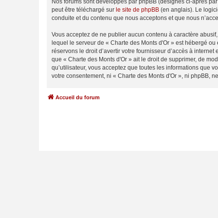
Nos forums sont développés par phpBB (désignés ci-après par «
peut être téléchargé sur
le site de phpBB
(en anglais). Le logic
conduite et du contenu que nous acceptons et que nous n’acce
Vous acceptez de ne publier aucun contenu à caractère abusif, 
lequel le serveur de « Charte des Monts d'Or » est hébergé ou 
réservons le droit d’avertir votre fournisseur d’accès à internet
que « Charte des Monts d'Or » ait le droit de supprimer, de mod
qu’utilisateur, vous acceptez que toutes les informations que 
votre consentement, ni « Charte des Monts d'Or », ni phpBB, n
Accueil du forum