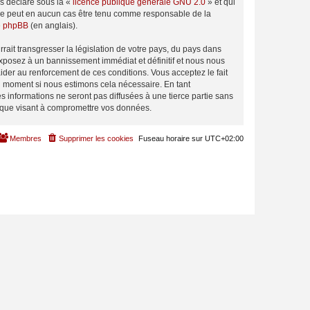
ns déclaré sous la «
licence publique générale GNU 2.0
» et qui
ed ne peut en aucun cas être tenu comme responsable de la
de phpBB
(en anglais).
ait transgresser la législation de votre pays, du pays dans
exposez à un bannissement immédiat et définitif et nous nous
d’aider au renforcement de ces conditions. Vous acceptez le fait
el moment si nous estimons cela nécessaire. En tant
 informations ne seront pas diffusées à une tierce partie sans
tique visant à compromettre vos données.
Membres
Supprimer les cookies
Fuseau horaire sur
UTC+02:00