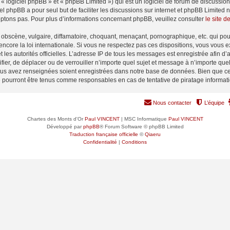
 logiciel phpBB » et « phpBB Limited ») qui est un logiciel de forum de discussio
iel phpBB a pour seul but de faciliter les discussions sur internet et phpBB Limit
ptons pas. Pour plus d’informations concernant phpBB, veuillez consulter
le site 
obscène, vulgaire, diffamatoire, choquant, menaçant, pornographique, etc. qui pourr
encore la loi internationale. Si vous ne respectez pas ces dispositions, vous vous 
 et les autorités officielles. L’adresse IP de tous les messages est enregistrée afin 
ifier, de déplacer ou de verrouiller n’importe quel sujet et message à n’importe qu
vous avez renseignées soient enregistrées dans notre base de données. Bien que ces
e pourront être tenus comme responsables en cas de tentative de piratage informa
Nous contacter
L’équipe
Chartes des Monts d'Or
Paul VINCENT
| MSC Informatique
Paul VINCENT
Développé par
phpBB
® Forum Software © phpBB Limited
Traduction française officielle
©
Qiaeru
Confidentialité
|
Conditions