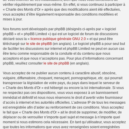
vérifier régulièrement par vous-même. En effet, si vous continuez à participer à
« Charte des Monts d'Or » après que des modifications aient été effectuées,
vous acceptez d’être légalement responsable des conditions modifiées et
mises à jour.
Nos forums sont développés par phpBB (désignés ci-après par « logiciel
phpBB » et « phpBB Limited ») qui est un logiciel de forum de discussions
déclaré sous la «
licence publique générale GNU 2.0
» et qui peut être
téléchargé sur
le site de phpBB
(en anglais). Le logiciel phpBB a pour seul but
de faciliter les discussions sur internet et phpBB Limited ne peut en aucun cas
être tenu comme responsable de la conduite et du contenu que nous
acceptons et que nous n’acceptons pas. Pour plus d’informations concernant
phpBB, veuillez consulter
le site de phpBB
(en anglais).
Vous acceptez de ne publier aucun contenu à caractère abusif, obscène,
vulgaire, diffamatoire, choquant, menaçant, pornographique, etc. qui pourrait
transgresser la législation de votre pays, du pays dans lequel le serveur de
« Charte des Monts d'Or » est hébergé ou encore la loi internationale. Si vous
ne respectez pas ces dispositions, vous vous exposez à un bannissement
immédiat et définitif et nous nous réservons le droit d’avertir votre fournisseur
d’accès à internet et les autorités officielles. L’adresse IP de tous les messages
est enregistrée afin d’aider au renforcement de ces conditions. Vous acceptez
le fait que « Charte des Monts d'Or » ait le droit de supprimer, de modifier, de
déplacer ou de verrouiller n’importe quel sujet et message à n’importe quel
moment si nous estimons cela nécessaire. En tant qu’utilisateur, vous acceptez
que toutes les informations que vous avez renseignées soient enregistrées