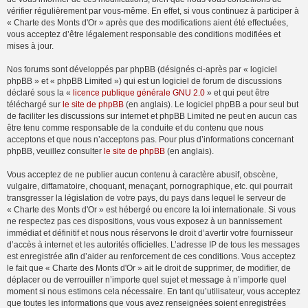
vérifier régulièrement par vous-même. En effet, si vous continuez à participer à
« Charte des Monts d'Or » après que des modifications aient été effectuées,
vous acceptez d’être légalement responsable des conditions modifiées et
mises à jour.
Nos forums sont développés par phpBB (désignés ci-après par « logiciel
phpBB » et « phpBB Limited ») qui est un logiciel de forum de discussions
déclaré sous la «
licence publique générale GNU 2.0
» et qui peut être
téléchargé sur
le site de phpBB
(en anglais). Le logiciel phpBB a pour seul but
de faciliter les discussions sur internet et phpBB Limited ne peut en aucun cas
être tenu comme responsable de la conduite et du contenu que nous
acceptons et que nous n’acceptons pas. Pour plus d’informations concernant
phpBB, veuillez consulter
le site de phpBB
(en anglais).
Vous acceptez de ne publier aucun contenu à caractère abusif, obscène,
vulgaire, diffamatoire, choquant, menaçant, pornographique, etc. qui pourrait
transgresser la législation de votre pays, du pays dans lequel le serveur de
« Charte des Monts d'Or » est hébergé ou encore la loi internationale. Si vous
ne respectez pas ces dispositions, vous vous exposez à un bannissement
immédiat et définitif et nous nous réservons le droit d’avertir votre fournisseur
d’accès à internet et les autorités officielles. L’adresse IP de tous les messages
est enregistrée afin d’aider au renforcement de ces conditions. Vous acceptez
le fait que « Charte des Monts d'Or » ait le droit de supprimer, de modifier, de
déplacer ou de verrouiller n’importe quel sujet et message à n’importe quel
moment si nous estimons cela nécessaire. En tant qu’utilisateur, vous acceptez
que toutes les informations que vous avez renseignées soient enregistrées