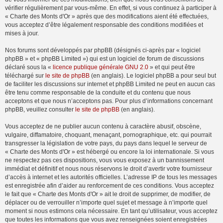
vérifier régulièrement par vous-même. En effet, si vous continuez à participer à
« Charte des Monts d'Or » après que des modifications aient été effectuées,
vous acceptez d’être légalement responsable des conditions modifiées et
mises à jour.
Nos forums sont développés par phpBB (désignés ci-après par « logiciel
phpBB » et « phpBB Limited ») qui est un logiciel de forum de discussions
déclaré sous la «
licence publique générale GNU 2.0
» et qui peut être
téléchargé sur
le site de phpBB
(en anglais). Le logiciel phpBB a pour seul but
de faciliter les discussions sur internet et phpBB Limited ne peut en aucun cas
être tenu comme responsable de la conduite et du contenu que nous
acceptons et que nous n’acceptons pas. Pour plus d’informations concernant
phpBB, veuillez consulter
le site de phpBB
(en anglais).
Vous acceptez de ne publier aucun contenu à caractère abusif, obscène,
vulgaire, diffamatoire, choquant, menaçant, pornographique, etc. qui pourrait
transgresser la législation de votre pays, du pays dans lequel le serveur de
« Charte des Monts d'Or » est hébergé ou encore la loi internationale. Si vous
ne respectez pas ces dispositions, vous vous exposez à un bannissement
immédiat et définitif et nous nous réservons le droit d’avertir votre fournisseur
d’accès à internet et les autorités officielles. L’adresse IP de tous les messages
est enregistrée afin d’aider au renforcement de ces conditions. Vous acceptez
le fait que « Charte des Monts d'Or » ait le droit de supprimer, de modifier, de
déplacer ou de verrouiller n’importe quel sujet et message à n’importe quel
moment si nous estimons cela nécessaire. En tant qu’utilisateur, vous acceptez
que toutes les informations que vous avez renseignées soient enregistrées