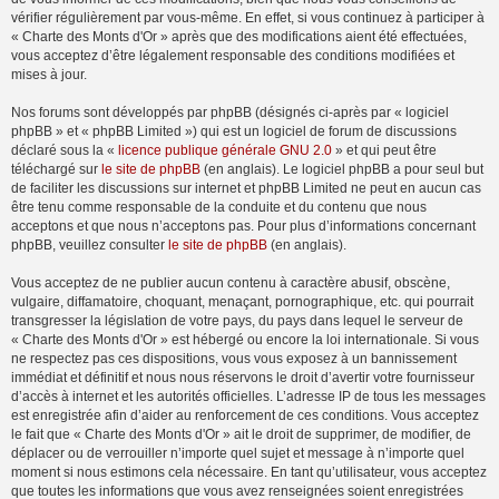
vérifier régulièrement par vous-même. En effet, si vous continuez à participer à
« Charte des Monts d'Or » après que des modifications aient été effectuées,
vous acceptez d’être légalement responsable des conditions modifiées et
mises à jour.
Nos forums sont développés par phpBB (désignés ci-après par « logiciel
phpBB » et « phpBB Limited ») qui est un logiciel de forum de discussions
déclaré sous la «
licence publique générale GNU 2.0
» et qui peut être
téléchargé sur
le site de phpBB
(en anglais). Le logiciel phpBB a pour seul but
de faciliter les discussions sur internet et phpBB Limited ne peut en aucun cas
être tenu comme responsable de la conduite et du contenu que nous
acceptons et que nous n’acceptons pas. Pour plus d’informations concernant
phpBB, veuillez consulter
le site de phpBB
(en anglais).
Vous acceptez de ne publier aucun contenu à caractère abusif, obscène,
vulgaire, diffamatoire, choquant, menaçant, pornographique, etc. qui pourrait
transgresser la législation de votre pays, du pays dans lequel le serveur de
« Charte des Monts d'Or » est hébergé ou encore la loi internationale. Si vous
ne respectez pas ces dispositions, vous vous exposez à un bannissement
immédiat et définitif et nous nous réservons le droit d’avertir votre fournisseur
d’accès à internet et les autorités officielles. L’adresse IP de tous les messages
est enregistrée afin d’aider au renforcement de ces conditions. Vous acceptez
le fait que « Charte des Monts d'Or » ait le droit de supprimer, de modifier, de
déplacer ou de verrouiller n’importe quel sujet et message à n’importe quel
moment si nous estimons cela nécessaire. En tant qu’utilisateur, vous acceptez
que toutes les informations que vous avez renseignées soient enregistrées