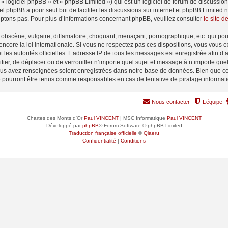
 logiciel phpBB » et « phpBB Limited ») qui est un logiciel de forum de discussio
iel phpBB a pour seul but de faciliter les discussions sur internet et phpBB Limit
ptons pas. Pour plus d’informations concernant phpBB, veuillez consulter
le site 
obscène, vulgaire, diffamatoire, choquant, menaçant, pornographique, etc. qui pourr
encore la loi internationale. Si vous ne respectez pas ces dispositions, vous vous 
 et les autorités officielles. L’adresse IP de tous les messages est enregistrée afin 
ifier, de déplacer ou de verrouiller n’importe quel sujet et message à n’importe qu
vous avez renseignées soient enregistrées dans notre base de données. Bien que ces
e pourront être tenus comme responsables en cas de tentative de piratage informa
Nous contacter
L’équipe
Chartes des Monts d'Or
Paul VINCENT
| MSC Informatique
Paul VINCENT
Développé par
phpBB
® Forum Software © phpBB Limited
Traduction française officielle
©
Qiaeru
Confidentialité
|
Conditions