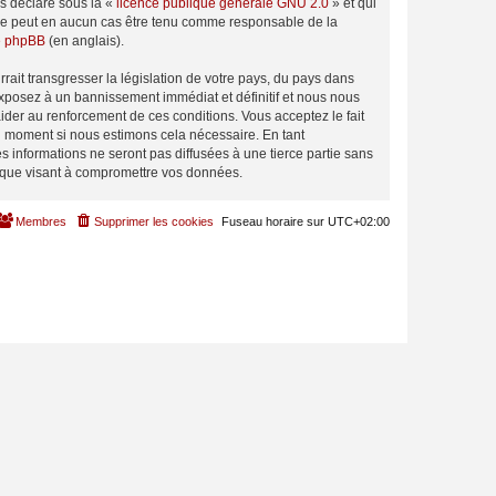
ns déclaré sous la «
licence publique générale GNU 2.0
» et qui
ed ne peut en aucun cas être tenu comme responsable de la
de phpBB
(en anglais).
ait transgresser la législation de votre pays, du pays dans
exposez à un bannissement immédiat et définitif et nous nous
d’aider au renforcement de ces conditions. Vous acceptez le fait
el moment si nous estimons cela nécessaire. En tant
 informations ne seront pas diffusées à une tierce partie sans
tique visant à compromettre vos données.
Membres
Supprimer les cookies
Fuseau horaire sur
UTC+02:00