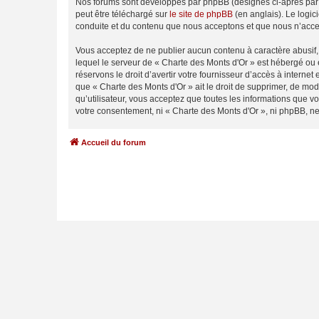
Nos forums sont développés par phpBB (désignés ci-après par «
peut être téléchargé sur
le site de phpBB
(en anglais). Le logic
conduite et du contenu que nous acceptons et que nous n’acce
Vous acceptez de ne publier aucun contenu à caractère abusif, 
lequel le serveur de « Charte des Monts d'Or » est hébergé ou 
réservons le droit d’avertir votre fournisseur d’accès à internet
que « Charte des Monts d'Or » ait le droit de supprimer, de mod
qu’utilisateur, vous acceptez que toutes les informations que 
votre consentement, ni « Charte des Monts d'Or », ni phpBB, n
Accueil du forum