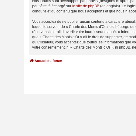
Nos forums sont développés par phpBB (désignés ci-après par «
peut être téléchargé sur
le site de phpBB
(en anglais). Le logic
conduite et du contenu que nous acceptons et que nous n’acce
Vous acceptez de ne publier aucun contenu à caractère abusif, 
lequel le serveur de « Charte des Monts d'Or » est hébergé ou 
réservons le droit d’avertir votre fournisseur d’accès à internet
que « Charte des Monts d'Or » ait le droit de supprimer, de mod
qu’utilisateur, vous acceptez que toutes les informations que 
votre consentement, ni « Charte des Monts d'Or », ni phpBB, n
Accueil du forum