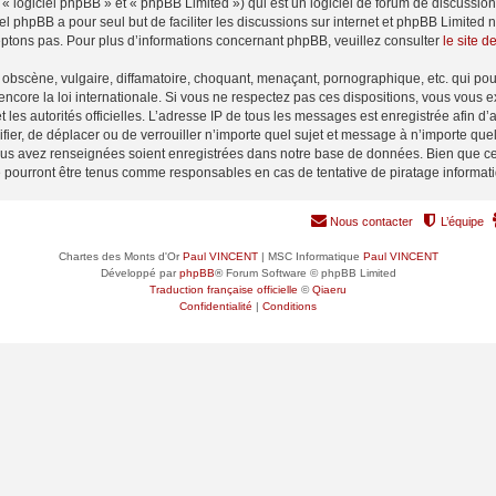
 logiciel phpBB » et « phpBB Limited ») qui est un logiciel de forum de discussio
iel phpBB a pour seul but de faciliter les discussions sur internet et phpBB Limit
ptons pas. Pour plus d’informations concernant phpBB, veuillez consulter
le site 
obscène, vulgaire, diffamatoire, choquant, menaçant, pornographique, etc. qui pourr
encore la loi internationale. Si vous ne respectez pas ces dispositions, vous vous 
 et les autorités officielles. L’adresse IP de tous les messages est enregistrée afin 
ifier, de déplacer ou de verrouiller n’importe quel sujet et message à n’importe qu
vous avez renseignées soient enregistrées dans notre base de données. Bien que ces
e pourront être tenus comme responsables en cas de tentative de piratage informa
Nous contacter
L’équipe
Chartes des Monts d'Or
Paul VINCENT
| MSC Informatique
Paul VINCENT
Développé par
phpBB
® Forum Software © phpBB Limited
Traduction française officielle
©
Qiaeru
Confidentialité
|
Conditions