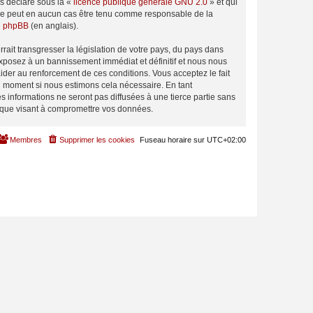
ns déclaré sous la «
licence publique générale GNU 2.0
» et qui
ed ne peut en aucun cas être tenu comme responsable de la
de phpBB
(en anglais).
ait transgresser la législation de votre pays, du pays dans
exposez à un bannissement immédiat et définitif et nous nous
d’aider au renforcement de ces conditions. Vous acceptez le fait
el moment si nous estimons cela nécessaire. En tant
 informations ne seront pas diffusées à une tierce partie sans
tique visant à compromettre vos données.
Membres
Supprimer les cookies
Fuseau horaire sur
UTC+02:00