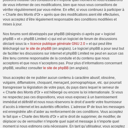
pouvons modifier ces conditions à n’importe quel moment et nous essaierons
de vous informer de ces modifications, bien que nous vous conseillons de
vérifier régulièrement par vous-même. En effet, si vous continuez à participer à
« Charte des Monts d'Or » après que des modifications aient été effectuées,
vous acceptez d’être légalement responsable des conditions modifiées et
mises à jour.
Nos forums sont développés par phpBB (désignés ci-après par « logiciel
phpBB » et « phpBB Limited ») qui est un logiciel de forum de discussions
déclaré sous la «
licence publique générale GNU 2.0
» et qui peut être
téléchargé sur
le site de phpBB
(en anglais). Le logiciel phpBB a pour seul but
de faciliter les discussions sur internet et phpBB Limited ne peut en aucun cas
être tenu comme responsable de la conduite et du contenu que nous
acceptons et que nous n’acceptons pas. Pour plus d’informations concernant
phpBB, veuillez consulter
le site de phpBB
(en anglais).
Vous acceptez de ne publier aucun contenu à caractère abusif, obscène,
vulgaire, diffamatoire, choquant, menaçant, pornographique, etc. qui pourrait
transgresser la législation de votre pays, du pays dans lequel le serveur de
« Charte des Monts d'Or » est hébergé ou encore la loi internationale. Si vous
ne respectez pas ces dispositions, vous vous exposez à un bannissement
immédiat et définitif et nous nous réservons le droit d’avertir votre fournisseur
d’accès à internet et les autorités officielles. L’adresse IP de tous les messages
est enregistrée afin d’aider au renforcement de ces conditions. Vous acceptez
le fait que « Charte des Monts d'Or » ait le droit de supprimer, de modifier, de
déplacer ou de verrouiller n’importe quel sujet et message à n’importe quel
moment si nous estimons cela nécessaire. En tant qu’utilisateur, vous acceptez