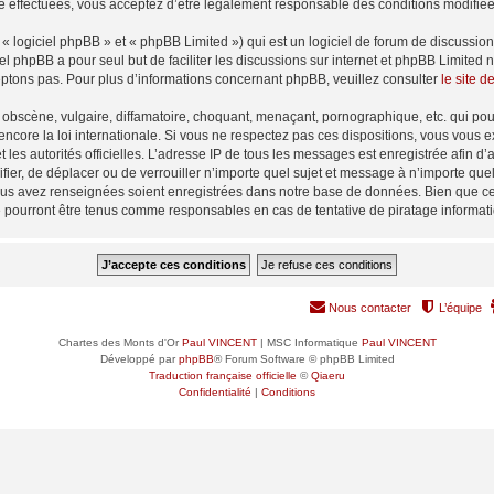
é effectuées, vous acceptez d’être légalement responsable des conditions modifiées
 logiciel phpBB » et « phpBB Limited ») qui est un logiciel de forum de discussio
iel phpBB a pour seul but de faciliter les discussions sur internet et phpBB Limit
ptons pas. Pour plus d’informations concernant phpBB, veuillez consulter
le site 
obscène, vulgaire, diffamatoire, choquant, menaçant, pornographique, etc. qui pourr
encore la loi internationale. Si vous ne respectez pas ces dispositions, vous vous 
 et les autorités officielles. L’adresse IP de tous les messages est enregistrée afin 
ifier, de déplacer ou de verrouiller n’importe quel sujet et message à n’importe qu
vous avez renseignées soient enregistrées dans notre base de données. Bien que ces
e pourront être tenus comme responsables en cas de tentative de piratage informa
Nous contacter
L’équipe
Chartes des Monts d'Or
Paul VINCENT
| MSC Informatique
Paul VINCENT
Développé par
phpBB
® Forum Software © phpBB Limited
Traduction française officielle
©
Qiaeru
Confidentialité
|
Conditions