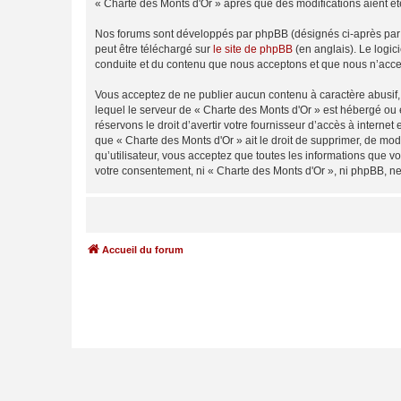
« Charte des Monts d'Or » après que des modifications aient ét
Nos forums sont développés par phpBB (désignés ci-après par «
peut être téléchargé sur
le site de phpBB
(en anglais). Le logic
conduite et du contenu que nous acceptons et que nous n’acce
Vous acceptez de ne publier aucun contenu à caractère abusif, 
lequel le serveur de « Charte des Monts d'Or » est hébergé ou 
réservons le droit d’avertir votre fournisseur d’accès à internet
que « Charte des Monts d'Or » ait le droit de supprimer, de mod
qu’utilisateur, vous acceptez que toutes les informations que 
votre consentement, ni « Charte des Monts d'Or », ni phpBB, n
Accueil du forum