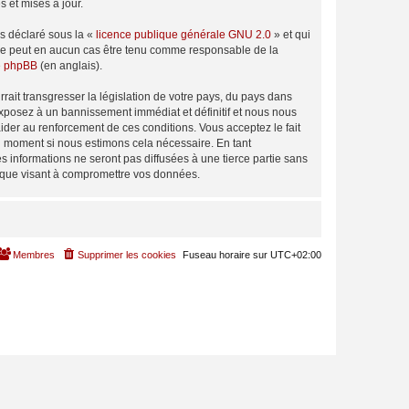
 et mises à jour.
ns déclaré sous la «
licence publique générale GNU 2.0
» et qui
ed ne peut en aucun cas être tenu comme responsable de la
de phpBB
(en anglais).
ait transgresser la législation de votre pays, du pays dans
exposez à un bannissement immédiat et définitif et nous nous
d’aider au renforcement de ces conditions. Vous acceptez le fait
el moment si nous estimons cela nécessaire. En tant
 informations ne seront pas diffusées à une tierce partie sans
tique visant à compromettre vos données.
Membres
Supprimer les cookies
Fuseau horaire sur
UTC+02:00