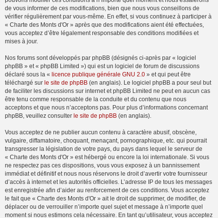
pouvons modifier ces conditions à n’importe quel moment et nous essaierons
de vous informer de ces modifications, bien que nous vous conseillons de
vérifier régulièrement par vous-même. En effet, si vous continuez à participer à
« Charte des Monts d'Or » après que des modifications aient été effectuées,
vous acceptez d’être légalement responsable des conditions modifiées et
mises à jour.
Nos forums sont développés par phpBB (désignés ci-après par « logiciel
phpBB » et « phpBB Limited ») qui est un logiciel de forum de discussions
déclaré sous la «
licence publique générale GNU 2.0
» et qui peut être
téléchargé sur
le site de phpBB
(en anglais). Le logiciel phpBB a pour seul but
de faciliter les discussions sur internet et phpBB Limited ne peut en aucun cas
être tenu comme responsable de la conduite et du contenu que nous
acceptons et que nous n’acceptons pas. Pour plus d’informations concernant
phpBB, veuillez consulter
le site de phpBB
(en anglais).
Vous acceptez de ne publier aucun contenu à caractère abusif, obscène,
vulgaire, diffamatoire, choquant, menaçant, pornographique, etc. qui pourrait
transgresser la législation de votre pays, du pays dans lequel le serveur de
« Charte des Monts d'Or » est hébergé ou encore la loi internationale. Si vous
ne respectez pas ces dispositions, vous vous exposez à un bannissement
immédiat et définitif et nous nous réservons le droit d’avertir votre fournisseur
d’accès à internet et les autorités officielles. L’adresse IP de tous les messages
est enregistrée afin d’aider au renforcement de ces conditions. Vous acceptez
le fait que « Charte des Monts d'Or » ait le droit de supprimer, de modifier, de
déplacer ou de verrouiller n’importe quel sujet et message à n’importe quel
moment si nous estimons cela nécessaire. En tant qu’utilisateur, vous acceptez