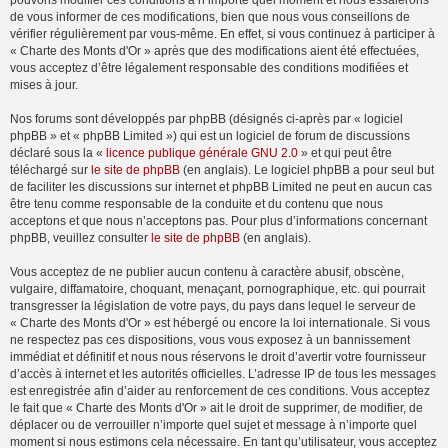
pouvons modifier ces conditions à n’importe quel moment et nous essaierons
de vous informer de ces modifications, bien que nous vous conseillons de
vérifier régulièrement par vous-même. En effet, si vous continuez à participer à
« Charte des Monts d'Or » après que des modifications aient été effectuées,
vous acceptez d’être légalement responsable des conditions modifiées et
mises à jour.
Nos forums sont développés par phpBB (désignés ci-après par « logiciel
phpBB » et « phpBB Limited ») qui est un logiciel de forum de discussions
déclaré sous la «
licence publique générale GNU 2.0
» et qui peut être
téléchargé sur
le site de phpBB
(en anglais). Le logiciel phpBB a pour seul but
de faciliter les discussions sur internet et phpBB Limited ne peut en aucun cas
être tenu comme responsable de la conduite et du contenu que nous
acceptons et que nous n’acceptons pas. Pour plus d’informations concernant
phpBB, veuillez consulter
le site de phpBB
(en anglais).
Vous acceptez de ne publier aucun contenu à caractère abusif, obscène,
vulgaire, diffamatoire, choquant, menaçant, pornographique, etc. qui pourrait
transgresser la législation de votre pays, du pays dans lequel le serveur de
« Charte des Monts d'Or » est hébergé ou encore la loi internationale. Si vous
ne respectez pas ces dispositions, vous vous exposez à un bannissement
immédiat et définitif et nous nous réservons le droit d’avertir votre fournisseur
d’accès à internet et les autorités officielles. L’adresse IP de tous les messages
est enregistrée afin d’aider au renforcement de ces conditions. Vous acceptez
le fait que « Charte des Monts d'Or » ait le droit de supprimer, de modifier, de
déplacer ou de verrouiller n’importe quel sujet et message à n’importe quel
moment si nous estimons cela nécessaire. En tant qu’utilisateur, vous acceptez