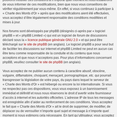
pouvons modifier ces conditions à n’importe quel moment et nous essaierons
de vous informer de ces modifications, bien que nous vous conseillons de
vérifier régulièrement par vous-même. En effet, si vous continuez à participer à
« Charte des Monts d'Or » après que des modifications aient été effectuées,
vous acceptez d’être légalement responsable des conditions modifiées et
mises à jour.
Nos forums sont développés par phpBB (désignés ci-après par « logiciel
phpBB » et « phpBB Limited ») qui est un logiciel de forum de discussions
déclaré sous la «
licence publique générale GNU 2.0
» et qui peut être
téléchargé sur
le site de phpBB
(en anglais). Le logiciel phpBB a pour seul but
de faciliter les discussions sur internet et phpBB Limited ne peut en aucun cas
être tenu comme responsable de la conduite et du contenu que nous
acceptons et que nous n’acceptons pas. Pour plus d’informations concernant
phpBB, veuillez consulter
le site de phpBB
(en anglais).
Vous acceptez de ne publier aucun contenu à caractère abusif, obscène,
vulgaire, diffamatoire, choquant, menaçant, pornographique, etc. qui pourrait
transgresser la législation de votre pays, du pays dans lequel le serveur de
« Charte des Monts d'Or » est hébergé ou encore la loi internationale. Si vous
ne respectez pas ces dispositions, vous vous exposez à un bannissement
immédiat et définitif et nous nous réservons le droit d’avertir votre fournisseur
d’accès à internet et les autorités officielles. L’adresse IP de tous les messages
est enregistrée afin d’aider au renforcement de ces conditions. Vous acceptez
le fait que « Charte des Monts d'Or » ait le droit de supprimer, de modifier, de
déplacer ou de verrouiller n’importe quel sujet et message à n’importe quel
moment si nous estimons cela nécessaire. En tant qu’utilisateur, vous acceptez