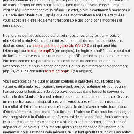
pouvons modifier ces conditions à n’importe quel moment et nous essaierons
de vous informer de ces modifications, bien que nous vous conseillons de
vérifier régulièrement par vous-même. En effet, si vous continuez à participer à
« Charte des Monts d'Or » après que des modifications aient été effectuées,
vous acceptez d’être légalement responsable des conditions modifiées et
mises à jour.
Nos forums sont développés par phpBB (désignés ci-après par « logiciel
phpBB » et « phpBB Limited ») qui est un logiciel de forum de discussions
déclaré sous la «
licence publique générale GNU 2.0
» et qui peut être
téléchargé sur
le site de phpBB
(en anglais). Le logiciel phpBB a pour seul but
de faciliter les discussions sur internet et phpBB Limited ne peut en aucun cas
être tenu comme responsable de la conduite et du contenu que nous
acceptons et que nous n’acceptons pas. Pour plus d’informations concernant
phpBB, veuillez consulter
le site de phpBB
(en anglais).
Vous acceptez de ne publier aucun contenu à caractère abusif, obscène,
vulgaire, diffamatoire, choquant, menaçant, pornographique, etc. qui pourrait
transgresser la législation de votre pays, du pays dans lequel le serveur de
« Charte des Monts d'Or » est hébergé ou encore la loi internationale. Si vous
ne respectez pas ces dispositions, vous vous exposez à un bannissement
immédiat et définitif et nous nous réservons le droit d’avertir votre fournisseur
d’accès à internet et les autorités officielles. L’adresse IP de tous les messages
est enregistrée afin d’aider au renforcement de ces conditions. Vous acceptez
le fait que « Charte des Monts d'Or » ait le droit de supprimer, de modifier, de
déplacer ou de verrouiller n’importe quel sujet et message à n’importe quel
moment si nous estimons cela nécessaire. En tant qu’utilisateur, vous acceptez