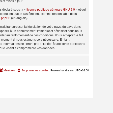
 et mises à jour.
ns déclaré sous la «
licence publique générale GNU 2.0
» et qui
ed ne peut en aucun cas être tenu comme responsable de la
de phpBB
(en anglais).
ait transgresser la législation de votre pays, du pays dans
exposez à un bannissement immédiat et définitif et nous nous
d’aider au renforcement de ces conditions. Vous acceptez le fait
el moment si nous estimons cela nécessaire. En tant
 informations ne seront pas diffusées à une tierce partie sans
tique visant à compromettre vos données.
Membres
Supprimer les cookies
Fuseau horaire sur
UTC+02:00