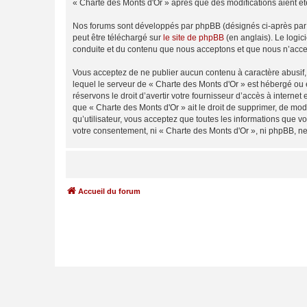
« Charte des Monts d'Or » après que des modifications aient ét
Nos forums sont développés par phpBB (désignés ci-après par «
peut être téléchargé sur
le site de phpBB
(en anglais). Le logic
conduite et du contenu que nous acceptons et que nous n’acce
Vous acceptez de ne publier aucun contenu à caractère abusif, 
lequel le serveur de « Charte des Monts d'Or » est hébergé ou 
réservons le droit d’avertir votre fournisseur d’accès à internet
que « Charte des Monts d'Or » ait le droit de supprimer, de mod
qu’utilisateur, vous acceptez que toutes les informations que 
votre consentement, ni « Charte des Monts d'Or », ni phpBB, n
Accueil du forum