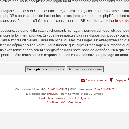
é effectuées, vous acceptez d’être légalement responsable des conditions modifiées
 logiciel phpBB » et « phpBB Limited ») qui est un logiciel de forum de discussio
iel phpBB a pour seul but de faciliter les discussions sur internet et phpBB Limit
ptons pas. Pour plus d’informations concernant phpBB, veuillez consulter
le site 
obscène, vulgaire, diffamatoire, choquant, menaçant, pornographique, etc. qui pourr
encore la loi internationale. Si vous ne respectez pas ces dispositions, vous vous 
 et les autorités officielles. L’adresse IP de tous les messages est enregistrée afin 
ifier, de déplacer ou de verrouiller n’importe quel sujet et message à n’importe qu
vous avez renseignées soient enregistrées dans notre base de données. Bien que ces
e pourront être tenus comme responsables en cas de tentative de piratage informa
Nous contacter
L’équipe
Chartes des Monts d'Or
Paul VINCENT
| MSC Informatique
Paul VINCENT
Développé par
phpBB
® Forum Software © phpBB Limited
Traduction française officielle
©
Qiaeru
Confidentialité
|
Conditions