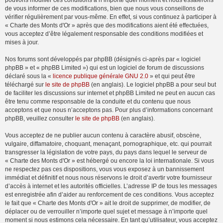
pouvons modifier ces conditions à n’importe quel moment et nous essaierons
de vous informer de ces modifications, bien que nous vous conseillons de
vérifier régulièrement par vous-même. En effet, si vous continuez à participer à
« Charte des Monts d'Or » après que des modifications aient été effectuées,
vous acceptez d’être légalement responsable des conditions modifiées et
mises à jour.
Nos forums sont développés par phpBB (désignés ci-après par « logiciel
phpBB » et « phpBB Limited ») qui est un logiciel de forum de discussions
déclaré sous la «
licence publique générale GNU 2.0
» et qui peut être
téléchargé sur
le site de phpBB
(en anglais). Le logiciel phpBB a pour seul but
de faciliter les discussions sur internet et phpBB Limited ne peut en aucun cas
être tenu comme responsable de la conduite et du contenu que nous
acceptons et que nous n’acceptons pas. Pour plus d’informations concernant
phpBB, veuillez consulter
le site de phpBB
(en anglais).
Vous acceptez de ne publier aucun contenu à caractère abusif, obscène,
vulgaire, diffamatoire, choquant, menaçant, pornographique, etc. qui pourrait
transgresser la législation de votre pays, du pays dans lequel le serveur de
« Charte des Monts d'Or » est hébergé ou encore la loi internationale. Si vous
ne respectez pas ces dispositions, vous vous exposez à un bannissement
immédiat et définitif et nous nous réservons le droit d’avertir votre fournisseur
d’accès à internet et les autorités officielles. L’adresse IP de tous les messages
est enregistrée afin d’aider au renforcement de ces conditions. Vous acceptez
le fait que « Charte des Monts d'Or » ait le droit de supprimer, de modifier, de
déplacer ou de verrouiller n’importe quel sujet et message à n’importe quel
moment si nous estimons cela nécessaire. En tant qu’utilisateur, vous acceptez