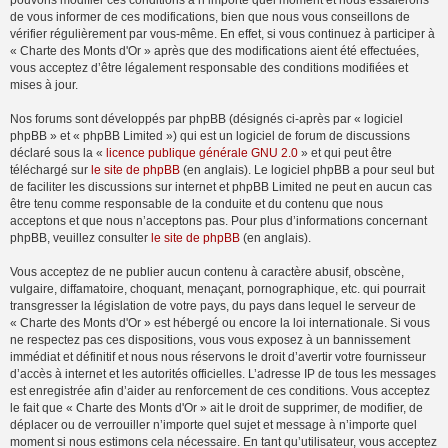
pouvons modifier ces conditions à n’importe quel moment et nous essaierons
de vous informer de ces modifications, bien que nous vous conseillons de
vérifier régulièrement par vous-même. En effet, si vous continuez à participer à
« Charte des Monts d'Or » après que des modifications aient été effectuées,
vous acceptez d’être légalement responsable des conditions modifiées et
mises à jour.
Nos forums sont développés par phpBB (désignés ci-après par « logiciel
phpBB » et « phpBB Limited ») qui est un logiciel de forum de discussions
déclaré sous la «
licence publique générale GNU 2.0
» et qui peut être
téléchargé sur
le site de phpBB
(en anglais). Le logiciel phpBB a pour seul but
de faciliter les discussions sur internet et phpBB Limited ne peut en aucun cas
être tenu comme responsable de la conduite et du contenu que nous
acceptons et que nous n’acceptons pas. Pour plus d’informations concernant
phpBB, veuillez consulter
le site de phpBB
(en anglais).
Vous acceptez de ne publier aucun contenu à caractère abusif, obscène,
vulgaire, diffamatoire, choquant, menaçant, pornographique, etc. qui pourrait
transgresser la législation de votre pays, du pays dans lequel le serveur de
« Charte des Monts d'Or » est hébergé ou encore la loi internationale. Si vous
ne respectez pas ces dispositions, vous vous exposez à un bannissement
immédiat et définitif et nous nous réservons le droit d’avertir votre fournisseur
d’accès à internet et les autorités officielles. L’adresse IP de tous les messages
est enregistrée afin d’aider au renforcement de ces conditions. Vous acceptez
le fait que « Charte des Monts d'Or » ait le droit de supprimer, de modifier, de
déplacer ou de verrouiller n’importe quel sujet et message à n’importe quel
moment si nous estimons cela nécessaire. En tant qu’utilisateur, vous acceptez