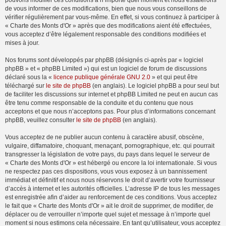
pouvons modifier ces conditions à n’importe quel moment et nous essaierons
de vous informer de ces modifications, bien que nous vous conseillons de
vérifier régulièrement par vous-même. En effet, si vous continuez à participer à
« Charte des Monts d'Or » après que des modifications aient été effectuées,
vous acceptez d’être légalement responsable des conditions modifiées et
mises à jour.
Nos forums sont développés par phpBB (désignés ci-après par « logiciel
phpBB » et « phpBB Limited ») qui est un logiciel de forum de discussions
déclaré sous la «
licence publique générale GNU 2.0
» et qui peut être
téléchargé sur
le site de phpBB
(en anglais). Le logiciel phpBB a pour seul but
de faciliter les discussions sur internet et phpBB Limited ne peut en aucun cas
être tenu comme responsable de la conduite et du contenu que nous
acceptons et que nous n’acceptons pas. Pour plus d’informations concernant
phpBB, veuillez consulter
le site de phpBB
(en anglais).
Vous acceptez de ne publier aucun contenu à caractère abusif, obscène,
vulgaire, diffamatoire, choquant, menaçant, pornographique, etc. qui pourrait
transgresser la législation de votre pays, du pays dans lequel le serveur de
« Charte des Monts d'Or » est hébergé ou encore la loi internationale. Si vous
ne respectez pas ces dispositions, vous vous exposez à un bannissement
immédiat et définitif et nous nous réservons le droit d’avertir votre fournisseur
d’accès à internet et les autorités officielles. L’adresse IP de tous les messages
est enregistrée afin d’aider au renforcement de ces conditions. Vous acceptez
le fait que « Charte des Monts d'Or » ait le droit de supprimer, de modifier, de
déplacer ou de verrouiller n’importe quel sujet et message à n’importe quel
moment si nous estimons cela nécessaire. En tant qu’utilisateur, vous acceptez