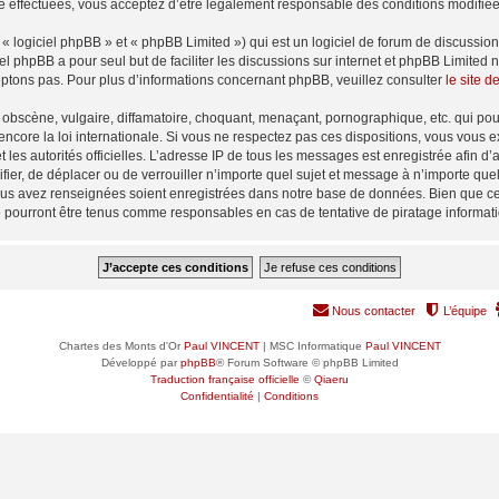
é effectuées, vous acceptez d’être légalement responsable des conditions modifiées
 logiciel phpBB » et « phpBB Limited ») qui est un logiciel de forum de discussio
iel phpBB a pour seul but de faciliter les discussions sur internet et phpBB Limit
ptons pas. Pour plus d’informations concernant phpBB, veuillez consulter
le site 
obscène, vulgaire, diffamatoire, choquant, menaçant, pornographique, etc. qui pourr
encore la loi internationale. Si vous ne respectez pas ces dispositions, vous vous 
 et les autorités officielles. L’adresse IP de tous les messages est enregistrée afin 
ifier, de déplacer ou de verrouiller n’importe quel sujet et message à n’importe qu
vous avez renseignées soient enregistrées dans notre base de données. Bien que ces
e pourront être tenus comme responsables en cas de tentative de piratage informa
Nous contacter
L’équipe
Chartes des Monts d'Or
Paul VINCENT
| MSC Informatique
Paul VINCENT
Développé par
phpBB
® Forum Software © phpBB Limited
Traduction française officielle
©
Qiaeru
Confidentialité
|
Conditions