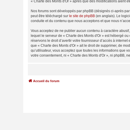
« Charte des Monts d'Or » après que des modifications aient ét
Nos forums sont développés par phpBB (désignés ci-après par «
peut être téléchargé sur
le site de phpBB
(en anglais). Le logic
conduite et du contenu que nous acceptons et que nous n’acce
Vous acceptez de ne publier aucun contenu à caractère abusif, 
lequel le serveur de « Charte des Monts d'Or » est hébergé ou 
réservons le droit d’avertir votre fournisseur d’accès à internet
que « Charte des Monts d'Or » ait le droit de supprimer, de mod
qu’utilisateur, vous acceptez que toutes les informations que 
votre consentement, ni « Charte des Monts d'Or », ni phpBB, n
Accueil du forum