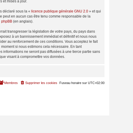
 et mises à jour.
ns déclaré sous la «
licence publique générale GNU 2.0
» et qui
ed ne peut en aucun cas être tenu comme responsable de la
de phpBB
(en anglais).
ait transgresser la législation de votre pays, du pays dans
exposez à un bannissement immédiat et définitif et nous nous
d’aider au renforcement de ces conditions. Vous acceptez le fait
el moment si nous estimons cela nécessaire. En tant
 informations ne seront pas diffusées à une tierce partie sans
tique visant à compromettre vos données.
Membres
Supprimer les cookies
Fuseau horaire sur
UTC+02:00