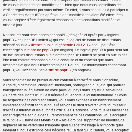
pouvons modifier ces conditions à n’importe quel moment et nous essaierons
de vous informer de ces modifications, bien que nous vous conseillons de
vérifier régulièrement par vous-même. En effet, si vous continuez à participer à
« Charte des Monts d'Or » après que des modifications aient été effectuées,
vous acceptez d’être légalement responsable des conditions modifiées et
mises à jour.
Nos forums sont développés par phpBB (désignés ci-après par « logiciel
phpBB » et « phpBB Limited ») qui est un logiciel de forum de discussions
déclaré sous la «
licence publique générale GNU 2.0
» et qui peut être
téléchargé sur
le site de phpBB
(en anglais). Le logiciel phpBB a pour seul but
de faciliter les discussions sur internet et phpBB Limited ne peut en aucun cas
être tenu comme responsable de la conduite et du contenu que nous
acceptons et que nous n’acceptons pas. Pour plus d’informations concernant
phpBB, veuillez consulter
le site de phpBB
(en anglais).
Vous acceptez de ne publier aucun contenu à caractère abusif, obscène,
vulgaire, diffamatoire, choquant, menaçant, pornographique, etc. qui pourrait
transgresser la législation de votre pays, du pays dans lequel le serveur de
« Charte des Monts d'Or » est hébergé ou encore la loi internationale. Si vous
ne respectez pas ces dispositions, vous vous exposez à un bannissement
immédiat et définitif et nous nous réservons le droit d’avertir votre fournisseur
d’accès à internet et les autorités officielles. L’adresse IP de tous les messages
est enregistrée afin d’aider au renforcement de ces conditions. Vous acceptez
le fait que « Charte des Monts d'Or » ait le droit de supprimer, de modifier, de
déplacer ou de verrouiller n’importe quel sujet et message à n’importe quel
moment si nous estimons cela nécessaire. En tant qu’utilisateur, vous acceptez