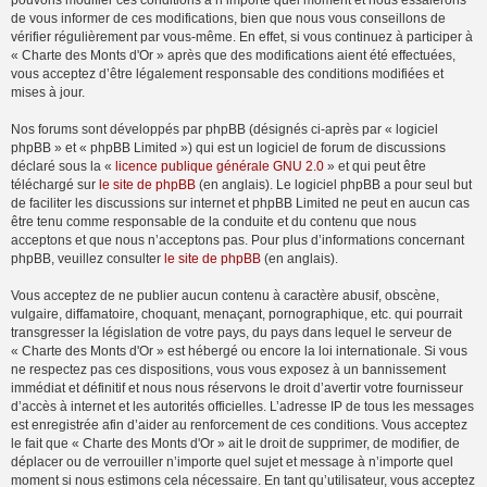
pouvons modifier ces conditions à n’importe quel moment et nous essaierons
de vous informer de ces modifications, bien que nous vous conseillons de
vérifier régulièrement par vous-même. En effet, si vous continuez à participer à
« Charte des Monts d'Or » après que des modifications aient été effectuées,
vous acceptez d’être légalement responsable des conditions modifiées et
mises à jour.
Nos forums sont développés par phpBB (désignés ci-après par « logiciel
phpBB » et « phpBB Limited ») qui est un logiciel de forum de discussions
déclaré sous la «
licence publique générale GNU 2.0
» et qui peut être
téléchargé sur
le site de phpBB
(en anglais). Le logiciel phpBB a pour seul but
de faciliter les discussions sur internet et phpBB Limited ne peut en aucun cas
être tenu comme responsable de la conduite et du contenu que nous
acceptons et que nous n’acceptons pas. Pour plus d’informations concernant
phpBB, veuillez consulter
le site de phpBB
(en anglais).
Vous acceptez de ne publier aucun contenu à caractère abusif, obscène,
vulgaire, diffamatoire, choquant, menaçant, pornographique, etc. qui pourrait
transgresser la législation de votre pays, du pays dans lequel le serveur de
« Charte des Monts d'Or » est hébergé ou encore la loi internationale. Si vous
ne respectez pas ces dispositions, vous vous exposez à un bannissement
immédiat et définitif et nous nous réservons le droit d’avertir votre fournisseur
d’accès à internet et les autorités officielles. L’adresse IP de tous les messages
est enregistrée afin d’aider au renforcement de ces conditions. Vous acceptez
le fait que « Charte des Monts d'Or » ait le droit de supprimer, de modifier, de
déplacer ou de verrouiller n’importe quel sujet et message à n’importe quel
moment si nous estimons cela nécessaire. En tant qu’utilisateur, vous acceptez