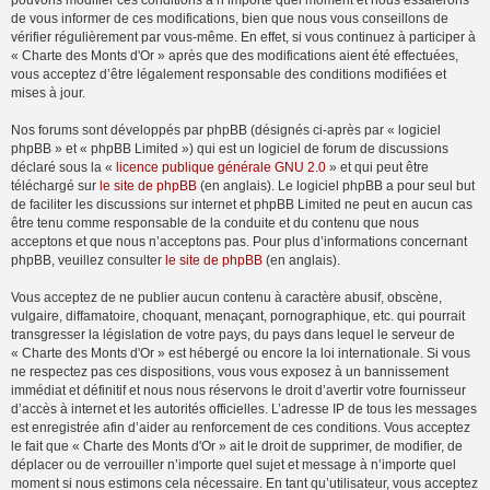
pouvons modifier ces conditions à n’importe quel moment et nous essaierons
de vous informer de ces modifications, bien que nous vous conseillons de
vérifier régulièrement par vous-même. En effet, si vous continuez à participer à
« Charte des Monts d'Or » après que des modifications aient été effectuées,
vous acceptez d’être légalement responsable des conditions modifiées et
mises à jour.
Nos forums sont développés par phpBB (désignés ci-après par « logiciel
phpBB » et « phpBB Limited ») qui est un logiciel de forum de discussions
déclaré sous la «
licence publique générale GNU 2.0
» et qui peut être
téléchargé sur
le site de phpBB
(en anglais). Le logiciel phpBB a pour seul but
de faciliter les discussions sur internet et phpBB Limited ne peut en aucun cas
être tenu comme responsable de la conduite et du contenu que nous
acceptons et que nous n’acceptons pas. Pour plus d’informations concernant
phpBB, veuillez consulter
le site de phpBB
(en anglais).
Vous acceptez de ne publier aucun contenu à caractère abusif, obscène,
vulgaire, diffamatoire, choquant, menaçant, pornographique, etc. qui pourrait
transgresser la législation de votre pays, du pays dans lequel le serveur de
« Charte des Monts d'Or » est hébergé ou encore la loi internationale. Si vous
ne respectez pas ces dispositions, vous vous exposez à un bannissement
immédiat et définitif et nous nous réservons le droit d’avertir votre fournisseur
d’accès à internet et les autorités officielles. L’adresse IP de tous les messages
est enregistrée afin d’aider au renforcement de ces conditions. Vous acceptez
le fait que « Charte des Monts d'Or » ait le droit de supprimer, de modifier, de
déplacer ou de verrouiller n’importe quel sujet et message à n’importe quel
moment si nous estimons cela nécessaire. En tant qu’utilisateur, vous acceptez