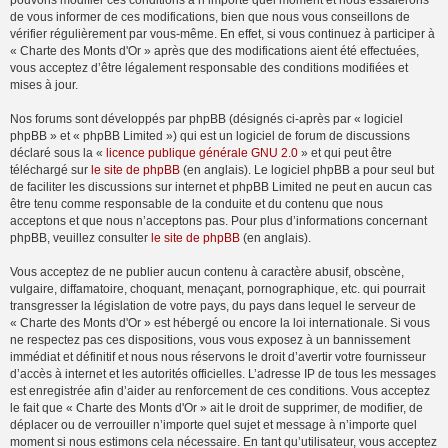
pouvons modifier ces conditions à n’importe quel moment et nous essaierons
de vous informer de ces modifications, bien que nous vous conseillons de
vérifier régulièrement par vous-même. En effet, si vous continuez à participer à
« Charte des Monts d'Or » après que des modifications aient été effectuées,
vous acceptez d’être légalement responsable des conditions modifiées et
mises à jour.
Nos forums sont développés par phpBB (désignés ci-après par « logiciel
phpBB » et « phpBB Limited ») qui est un logiciel de forum de discussions
déclaré sous la «
licence publique générale GNU 2.0
» et qui peut être
téléchargé sur
le site de phpBB
(en anglais). Le logiciel phpBB a pour seul but
de faciliter les discussions sur internet et phpBB Limited ne peut en aucun cas
être tenu comme responsable de la conduite et du contenu que nous
acceptons et que nous n’acceptons pas. Pour plus d’informations concernant
phpBB, veuillez consulter
le site de phpBB
(en anglais).
Vous acceptez de ne publier aucun contenu à caractère abusif, obscène,
vulgaire, diffamatoire, choquant, menaçant, pornographique, etc. qui pourrait
transgresser la législation de votre pays, du pays dans lequel le serveur de
« Charte des Monts d'Or » est hébergé ou encore la loi internationale. Si vous
ne respectez pas ces dispositions, vous vous exposez à un bannissement
immédiat et définitif et nous nous réservons le droit d’avertir votre fournisseur
d’accès à internet et les autorités officielles. L’adresse IP de tous les messages
est enregistrée afin d’aider au renforcement de ces conditions. Vous acceptez
le fait que « Charte des Monts d'Or » ait le droit de supprimer, de modifier, de
déplacer ou de verrouiller n’importe quel sujet et message à n’importe quel
moment si nous estimons cela nécessaire. En tant qu’utilisateur, vous acceptez