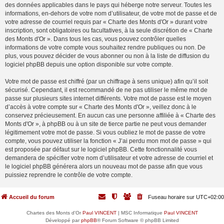
des données applicables dans le pays qui héberge notre serveur. Toutes les
informations, en-dehors de votre nom d’utilisateur, de votre mot de passe et de
votre adresse de courriel requis par « Charte des Monts d'Or » durant votre
inscription, sont obligatoires ou facultatives, à la seule discrétion de « Charte
des Monts d'Or ». Dans tous les cas, vous pouvez contrôler quelles
informations de votre compte vous souhaitez rendre publiques ou non. De
plus, vous pouvez décider de vous abonner ou non à la liste de diffusion du
logiciel phpBB depuis une option disponible sur votre compte.
Votre mot de passe est chiffré (par un chiffrage à sens unique) afin qu’il soit
sécurisé. Cependant, il est recommandé de ne pas utiliser le même mot de
passe sur plusieurs sites internet différents. Votre mot de passe est le moyen
d’accès à votre compte sur « Charte des Monts d'Or », veillez donc à le
conservez précieusement. En aucun cas une personne affiliée à « Charte des
Monts d'Or », à phpBB ou à un site de tierce partie ne peut vous demander
légitimement votre mot de passe. Si vous oubliez le mot de passe de votre
compte, vous pouvez utiliser la fonction « J’ai perdu mon mot de passe » qui
est proposée par défaut sur le logiciel phpBB. Cette fonctionnalité vous
demandera de spécifier votre nom d’utilisateur et votre adresse de courriel et
le logiciel phpBB générera alors un nouveau mot de passe afin que vous
puissiez reprendre le contrôle de votre compte.
Accueil du forum
Fuseau horaire sur
UTC+02:00
Chartes des Monts d'Or
Paul VINCENT
| MSC Informatique
Paul VINCENT
Développé par
phpBB
® Forum Software © phpBB Limited