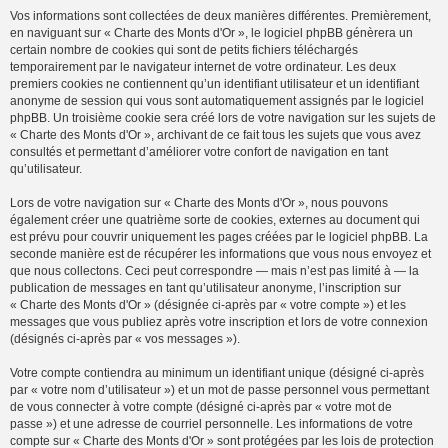
Vos informations sont collectées de deux manières différentes. Premièrement,
en naviguant sur « Charte des Monts d'Or », le logiciel phpBB génèrera un
certain nombre de cookies qui sont de petits fichiers téléchargés
temporairement par le navigateur internet de votre ordinateur. Les deux
premiers cookies ne contiennent qu’un identifiant utilisateur et un identifiant
anonyme de session qui vous sont automatiquement assignés par le logiciel
phpBB. Un troisième cookie sera créé lors de votre navigation sur les sujets de
« Charte des Monts d'Or », archivant de ce fait tous les sujets que vous avez
consultés et permettant d’améliorer votre confort de navigation en tant
qu’utilisateur.
Lors de votre navigation sur « Charte des Monts d'Or », nous pouvons
également créer une quatrième sorte de cookies, externes au document qui
est prévu pour couvrir uniquement les pages créées par le logiciel phpBB. La
seconde manière est de récupérer les informations que vous nous envoyez et
que nous collectons. Ceci peut correspondre — mais n’est pas limité à — la
publication de messages en tant qu’utilisateur anonyme, l’inscription sur
« Charte des Monts d'Or » (désignée ci-après par « votre compte ») et les
messages que vous publiez après votre inscription et lors de votre connexion
(désignés ci-après par « vos messages »).
Votre compte contiendra au minimum un identifiant unique (désigné ci-après
par « votre nom d’utilisateur ») et un mot de passe personnel vous permettant
de vous connecter à votre compte (désigné ci-après par « votre mot de
passe ») et une adresse de courriel personnelle. Les informations de votre
compte sur « Charte des Monts d'Or » sont protégées par les lois de protection