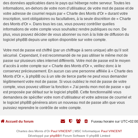
des données applicables dans le pays qui héberge notre serveur. Toutes les
informations, en-dehors de votre nom d’utilisateur, de votre mot de passe et de
votre adresse de courriel requis par « Charte des Monts d'Or » durant votre
inscription, sont obligatoires ou facultatives, à la seule discrétion de « Charte
des Monts d'Or ». Dans tous les cas, vous pouvez contrôler quelles
informations de votre compte vous souhaitez rendre publiques ou non. De
plus, vous pouvez décider de vous abonner ou non à la liste de diffusion du
logiciel phpBB depuis une option disponible sur votre compte.
Votre mot de passe est chiffré (par un chiffrage à sens unique) afin qu’il soit
sécurisé. Cependant, il est recommandé de ne pas utiliser le même mot de
passe sur plusieurs sites internet différents. Votre mot de passe est le moyen
d’accès à votre compte sur « Charte des Monts d'Or », veillez donc à le
conservez précieusement. En aucun cas une personne affiliée à « Charte des
Monts d'Or », à phpBB ou à un site de tierce partie ne peut vous demander
légitimement votre mot de passe. Si vous oubliez le mot de passe de votre
compte, vous pouvez utiliser la fonction « J’ai perdu mon mot de passe » qui
est proposée par défaut sur le logiciel phpBB. Cette fonctionnalité vous
demandera de spécifier votre nom d’utilisateur et votre adresse de courriel et
le logiciel phpBB générera alors un nouveau mot de passe afin que vous
puissiez reprendre le contrôle de votre compte.
Accueil du forum
Fuseau horaire sur
UTC+02:00
Chartes des Monts d'Or
Paul VINCENT
| MSC Informatique
Paul VINCENT
Développé par
phpBB
® Forum Software © phpBB Limited