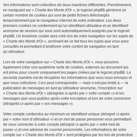
Vos informations sont collectées de deux manières différentes. Premièrement,
en naviguant sur « Charte des Monts d'Or », le logiciel phpBB génèrera un
certain nombre de cookies qui sont de petits fichiers téléchargés
temporairement par le navigateur internet de votre ordinateur. Les deux
premiers cookies ne contiennent qu’un identifiant utilisateur et un identifiant
anonyme de session qui vous sont automatiquement assignés par le logiciel
phpBB. Un troisième cookie sera créé lors de votre navigation sur les sujets de
« Charte des Monts d'Or », archivant de ce fait tous les sujets que vous avez
consultés et permettant d’améliorer votre confort de navigation en tant
qu’utilisateur.
Lors de votre navigation sur « Charte des Monts d'Or », nous pouvons
également créer une quatrième sorte de cookies, externes au document qui
est prévu pour couvrir uniquement les pages créées par le logiciel phpBB. La
seconde manière est de récupérer les informations que vous nous envoyez et
que nous collectons. Ceci peut correspondre — mais n’est pas limité à — la
publication de messages en tant qu’utilisateur anonyme, l’inscription sur
« Charte des Monts d'Or » (désignée ci-après par « votre compte ») et les
messages que vous publiez après votre inscription et lors de votre connexion
(désignés ci-après par « vos messages »).
Votre compte contiendra au minimum un identifiant unique (désigné ci-après
par « votre nom d’utilisateur ») et un mot de passe personnel vous permettant
de vous connecter à votre compte (désigné ci-après par « votre mot de
passe ») et une adresse de courriel personnelle. Les informations de votre
compte sur « Charte des Monts d'Or » sont protégées par les lois de protection