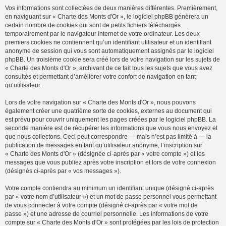
Vos informations sont collectées de deux manières différentes. Premièrement,
en naviguant sur « Charte des Monts d'Or », le logiciel phpBB génèrera un
certain nombre de cookies qui sont de petits fichiers téléchargés
temporairement par le navigateur internet de votre ordinateur. Les deux
premiers cookies ne contiennent qu’un identifiant utilisateur et un identifiant
anonyme de session qui vous sont automatiquement assignés par le logiciel
phpBB. Un troisième cookie sera créé lors de votre navigation sur les sujets de
« Charte des Monts d'Or », archivant de ce fait tous les sujets que vous avez
consultés et permettant d’améliorer votre confort de navigation en tant
qu’utilisateur.
Lors de votre navigation sur « Charte des Monts d'Or », nous pouvons
également créer une quatrième sorte de cookies, externes au document qui
est prévu pour couvrir uniquement les pages créées par le logiciel phpBB. La
seconde manière est de récupérer les informations que vous nous envoyez et
que nous collectons. Ceci peut correspondre — mais n’est pas limité à — la
publication de messages en tant qu’utilisateur anonyme, l’inscription sur
« Charte des Monts d'Or » (désignée ci-après par « votre compte ») et les
messages que vous publiez après votre inscription et lors de votre connexion
(désignés ci-après par « vos messages »).
Votre compte contiendra au minimum un identifiant unique (désigné ci-après
par « votre nom d’utilisateur ») et un mot de passe personnel vous permettant
de vous connecter à votre compte (désigné ci-après par « votre mot de
passe ») et une adresse de courriel personnelle. Les informations de votre
compte sur « Charte des Monts d'Or » sont protégées par les lois de protection