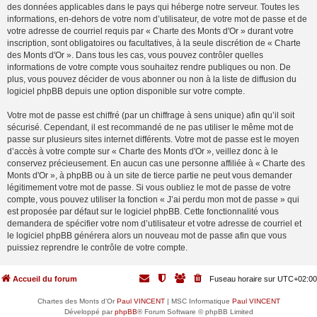
des données applicables dans le pays qui héberge notre serveur. Toutes les
informations, en-dehors de votre nom d’utilisateur, de votre mot de passe et de
votre adresse de courriel requis par « Charte des Monts d'Or » durant votre
inscription, sont obligatoires ou facultatives, à la seule discrétion de « Charte
des Monts d'Or ». Dans tous les cas, vous pouvez contrôler quelles
informations de votre compte vous souhaitez rendre publiques ou non. De
plus, vous pouvez décider de vous abonner ou non à la liste de diffusion du
logiciel phpBB depuis une option disponible sur votre compte.
Votre mot de passe est chiffré (par un chiffrage à sens unique) afin qu’il soit
sécurisé. Cependant, il est recommandé de ne pas utiliser le même mot de
passe sur plusieurs sites internet différents. Votre mot de passe est le moyen
d’accès à votre compte sur « Charte des Monts d'Or », veillez donc à le
conservez précieusement. En aucun cas une personne affiliée à « Charte des
Monts d'Or », à phpBB ou à un site de tierce partie ne peut vous demander
légitimement votre mot de passe. Si vous oubliez le mot de passe de votre
compte, vous pouvez utiliser la fonction « J’ai perdu mon mot de passe » qui
est proposée par défaut sur le logiciel phpBB. Cette fonctionnalité vous
demandera de spécifier votre nom d’utilisateur et votre adresse de courriel et
le logiciel phpBB générera alors un nouveau mot de passe afin que vous
puissiez reprendre le contrôle de votre compte.
Accueil du forum
Fuseau horaire sur
UTC+02:00
Chartes des Monts d'Or
Paul VINCENT
| MSC Informatique
Paul VINCENT
Développé par
phpBB
® Forum Software © phpBB Limited