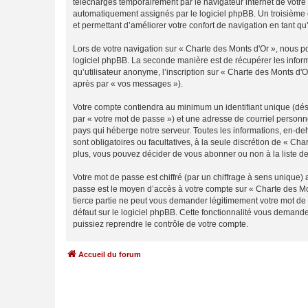
téléchargés temporairement par le navigateur internet de votre 
automatiquement assignés par le logiciel phpBB. Un troisième co
et permettant d’améliorer votre confort de navigation en tant qu’u
Lors de votre navigation sur « Charte des Monts d'Or », nous 
logiciel phpBB. La seconde manière est de récupérer les infor
qu’utilisateur anonyme, l’inscription sur « Charte des Monts d'
après par « vos messages »).
Votre compte contiendra au minimum un identifiant unique (dés
par « votre mot de passe ») et une adresse de courriel personn
pays qui héberge notre serveur. Toutes les informations, en-deho
sont obligatoires ou facultatives, à la seule discrétion de « C
plus, vous pouvez décider de vous abonner ou non à la liste de
Votre mot de passe est chiffré (par un chiffrage à sens unique) 
passe est le moyen d’accès à votre compte sur « Charte des Mo
tierce partie ne peut vous demander légitimement votre mot de 
défaut sur le logiciel phpBB. Cette fonctionnalité vous demande
puissiez reprendre le contrôle de votre compte.
Accueil du forum