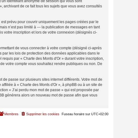
et un identifiant anonyme de session qui vous sont
, archivant de ce fait tous les sujets que vous avez consultés
 est prévu pour couvrir uniquement les pages créées par le
ais n’est pas limité à — la publication de messages en tant
 votre inscription et lors de votre connexion (désignés ci-
ermettant de vous connecter à votre compte (désigné ci-après
s par les lois de protection des données applicables dans le
l requis par « Charte des Monts d'Or » durant votre inscription,
ons de votre compte vous souhaitez rendre publiques ou non. De
 de passe sur plusieurs sites internet différents. Votre mot de
affiliée à « Charte des Monts d'Or », à phpBB ou à un site de
nction « J’ai perdu mon mot de passe » qui est proposée par
 phpBB générera alors un nouveau mot de passe afin que vous
Membres
Supprimer les cookies
Fuseau horaire sur
UTC+02:00