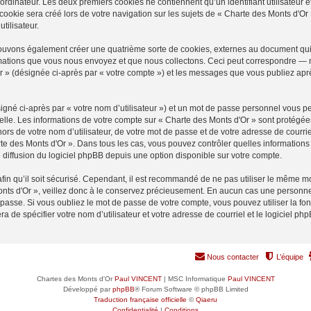
ordinateur. Les deux premiers cookies ne contiennent qu’un identifiant utilisateur 
okie sera créé lors de votre navigation sur les sujets de « Charte des Monts d'Or »
tilisateur.
pouvons également créer une quatrième sorte de cookies, externes au document qui
mations que vous nous envoyez et que nous collectons. Ceci peut correspondre — m
Or » (désignée ci-après par « votre compte ») et les messages que vous publiez après
igné ci-après par « votre nom d’utilisateur ») et un mot de passe personnel vous p
elle. Les informations de votre compte sur « Charte des Monts d'Or » sont protégée
rs de votre nom d’utilisateur, de votre mot de passe et de votre adresse de courrie
harte des Monts d'Or ». Dans tous les cas, vous pouvez contrôler quelles informati
 diffusion du logiciel phpBB depuis une option disponible sur votre compte.
afin qu’il soit sécurisé. Cependant, il est recommandé de ne pas utiliser le même mot
nts d'Or », veillez donc à le conservez précieusement. En aucun cas une personne 
passe. Si vous oubliez le mot de passe de votre compte, vous pouvez utiliser la fo
ra de spécifier votre nom d’utilisateur et votre adresse de courriel et le logiciel
Nous contacter
L’équipe
Chartes des Monts d'Or
Paul VINCENT
| MSC Informatique
Paul VINCENT
Développé par
phpBB
® Forum Software © phpBB Limited
Traduction française officielle
©
Qiaeru
Confidentialité
|
Conditions