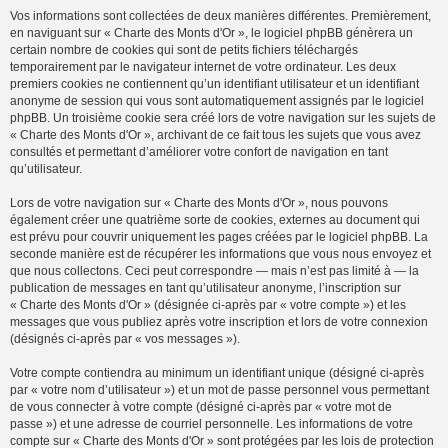
Vos informations sont collectées de deux manières différentes. Premièrement,
en naviguant sur « Charte des Monts d'Or », le logiciel phpBB génèrera un
certain nombre de cookies qui sont de petits fichiers téléchargés
temporairement par le navigateur internet de votre ordinateur. Les deux
premiers cookies ne contiennent qu’un identifiant utilisateur et un identifiant
anonyme de session qui vous sont automatiquement assignés par le logiciel
phpBB. Un troisième cookie sera créé lors de votre navigation sur les sujets de
« Charte des Monts d'Or », archivant de ce fait tous les sujets que vous avez
consultés et permettant d’améliorer votre confort de navigation en tant
qu’utilisateur.
Lors de votre navigation sur « Charte des Monts d'Or », nous pouvons
également créer une quatrième sorte de cookies, externes au document qui
est prévu pour couvrir uniquement les pages créées par le logiciel phpBB. La
seconde manière est de récupérer les informations que vous nous envoyez et
que nous collectons. Ceci peut correspondre — mais n’est pas limité à — la
publication de messages en tant qu’utilisateur anonyme, l’inscription sur
« Charte des Monts d'Or » (désignée ci-après par « votre compte ») et les
messages que vous publiez après votre inscription et lors de votre connexion
(désignés ci-après par « vos messages »).
Votre compte contiendra au minimum un identifiant unique (désigné ci-après
par « votre nom d’utilisateur ») et un mot de passe personnel vous permettant
de vous connecter à votre compte (désigné ci-après par « votre mot de
passe ») et une adresse de courriel personnelle. Les informations de votre
compte sur « Charte des Monts d'Or » sont protégées par les lois de protection