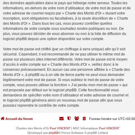
des données applicables dans le pays qui héberge notre serveur. Toutes les
informations, en-dehors de votre nom d’utilisateur, de votre mot de passe et de
votre adresse de courriel requis par « Charte des Monts d'Or » durant votre
inscription, sont obligatoires ou facultatives, à la seule discrétion de « Charte
des Monts d'Or ». Dans tous les cas, vous pouvez contrôler quelles
informations de votre compte vous souhaitez rendre publiques ou non. De
plus, vous pouvez décider de vous abonner ou non à la liste de diffusion du
logiciel phpBB depuis une option disponible sur votre compte.
Votre mot de passe est chiffré (par un chiffrage à sens unique) afin qu’il soit
sécurisé. Cependant, il est recommandé de ne pas utiliser le même mot de
passe sur plusieurs sites internet différents. Votre mot de passe est le moyen
d’accès à votre compte sur « Charte des Monts d'Or », veillez donc à le
conservez précieusement. En aucun cas une personne affiliée à « Charte des
Monts d'Or », à phpBB ou à un site de tierce partie ne peut vous demander
légitimement votre mot de passe. Si vous oubliez le mot de passe de votre
compte, vous pouvez utiliser la fonction « J’ai perdu mon mot de passe » qui
est proposée par défaut sur le logiciel phpBB. Cette fonctionnalité vous
demandera de spécifier votre nom d’utilisateur et votre adresse de courriel et
le logiciel phpBB générera alors un nouveau mot de passe afin que vous
puissiez reprendre le contrôle de votre compte.
Accueil du forum
Fuseau horaire sur
UTC+02:00
Chartes des Monts d'Or
Paul VINCENT
| MSC Informatique
Paul VINCENT
Développé par
phpBB
® Forum Software © phpBB Limited