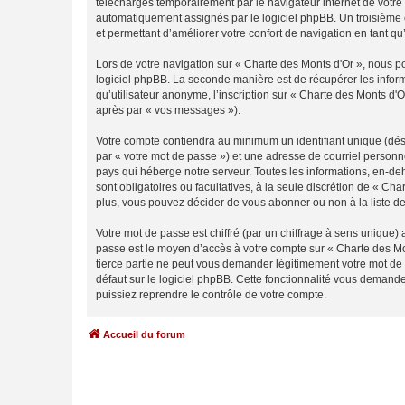
téléchargés temporairement par le navigateur internet de votre 
automatiquement assignés par le logiciel phpBB. Un troisième co
et permettant d’améliorer votre confort de navigation en tant qu’u
Lors de votre navigation sur « Charte des Monts d'Or », nous 
logiciel phpBB. La seconde manière est de récupérer les infor
qu’utilisateur anonyme, l’inscription sur « Charte des Monts d'
après par « vos messages »).
Votre compte contiendra au minimum un identifiant unique (dés
par « votre mot de passe ») et une adresse de courriel personn
pays qui héberge notre serveur. Toutes les informations, en-deho
sont obligatoires ou facultatives, à la seule discrétion de « C
plus, vous pouvez décider de vous abonner ou non à la liste de
Votre mot de passe est chiffré (par un chiffrage à sens unique) 
passe est le moyen d’accès à votre compte sur « Charte des Mo
tierce partie ne peut vous demander légitimement votre mot de 
défaut sur le logiciel phpBB. Cette fonctionnalité vous demande
puissiez reprendre le contrôle de votre compte.
Accueil du forum