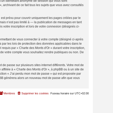
et un identifiant anonyme de session qui vous sont
, archivant de ce fait tous les sujets que vous avez consultés
 est prévu pour couvrir uniquement les pages créées par le
ais n’est pas limité à — la publication de messages en tant
 votre inscription et lors de votre connexion (désignés ci-
ermettant de vous connecter à votre compte (désigné ci-après
s par les lois de protection des données applicables dans le
l requis par « Charte des Monts d'Or » durant votre inscription,
ons de votre compte vous souhaitez rendre publiques ou non. De
 de passe sur plusieurs sites internet différents. Votre mot de
affiliée à « Charte des Monts d'Or », à phpBB ou à un site de
nction « J’ai perdu mon mot de passe » qui est proposée par
 phpBB générera alors un nouveau mot de passe afin que vous
Membres
Supprimer les cookies
Fuseau horaire sur
UTC+02:00