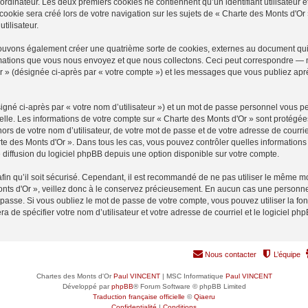
ordinateur. Les deux premiers cookies ne contiennent qu’un identifiant utilisateur 
okie sera créé lors de votre navigation sur les sujets de « Charte des Monts d'Or »
tilisateur.
pouvons également créer une quatrième sorte de cookies, externes au document qui
mations que vous nous envoyez et que nous collectons. Ceci peut correspondre — m
Or » (désignée ci-après par « votre compte ») et les messages que vous publiez après
igné ci-après par « votre nom d’utilisateur ») et un mot de passe personnel vous p
elle. Les informations de votre compte sur « Charte des Monts d'Or » sont protégée
rs de votre nom d’utilisateur, de votre mot de passe et de votre adresse de courrie
harte des Monts d'Or ». Dans tous les cas, vous pouvez contrôler quelles informati
 diffusion du logiciel phpBB depuis une option disponible sur votre compte.
afin qu’il soit sécurisé. Cependant, il est recommandé de ne pas utiliser le même mot
nts d'Or », veillez donc à le conservez précieusement. En aucun cas une personne 
passe. Si vous oubliez le mot de passe de votre compte, vous pouvez utiliser la fo
ra de spécifier votre nom d’utilisateur et votre adresse de courriel et le logiciel
Nous contacter
L’équipe
Chartes des Monts d'Or
Paul VINCENT
| MSC Informatique
Paul VINCENT
Développé par
phpBB
® Forum Software © phpBB Limited
Traduction française officielle
©
Qiaeru
Confidentialité
|
Conditions